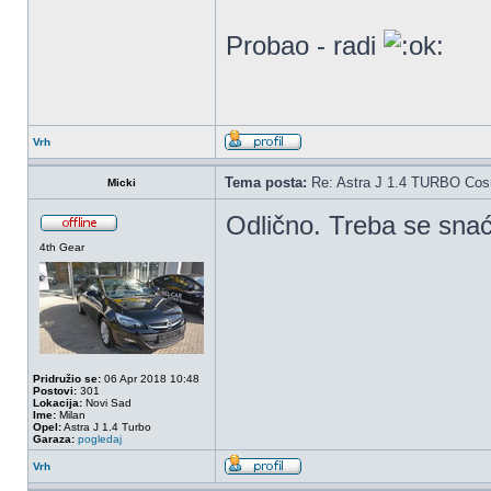
Probao - radi
Vrh
Tema posta:
Re: Astra J 1.4 TURBO Co
Micki
Odlično. Treba se sna
4th Gear
Pridružio se:
06 Apr 2018 10:48
Postovi:
301
Lokacija:
Novi Sad
Ime:
Milan
Opel:
Astra J 1.4 Turbo
Garaza:
pogledaj
Vrh