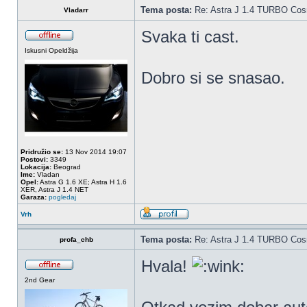
Tema posta:
Re: Astra J 1.4 TURBO Co
Vladarr
Svaka ti cast.
Iskusni Opeldžija
Dobro si se snasao.
Pridružio se:
13 Nov 2014 19:07
Postovi:
3349
Lokacija:
Beograd
Ime:
Vladan
Opel:
Astra G 1.6 XE; Astra H 1.6
XER, Astra J 1.4 NET
Garaza:
pogledaj
Vrh
Tema posta:
Re: Astra J 1.4 TURBO Co
profa_chb
Hvala!
2nd Gear