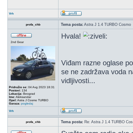
Vrh
Tema posta:
Astra J 1.4 TURBO Cosmo
profa_chb
Hvala!
2nd Gear
Viđam razne oglase po 
se ne zadržava voda na
vidljivosti...
Pridružio se:
04 Avg 2023 18:31
Postovi:
134
Lokacija:
Beograd
Ime:
Aleksandar
Opel:
Astra J Cosmo TURBO
Garaza:
pogledaj
Vrh
Tema posta:
Re: Astra J 1.4 TURBO Co
profa_chb