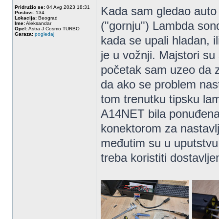
Pridružio se:
04 Avg 2023 18:31
Kada sam gledao auto p
Postovi:
134
Lokacija:
Beograd
("gornju") Lambda sond
Ime:
Aleksandar
Opel:
Astra J Cosmo TURBO
Garaza:
pogledaj
kada se upali hladan, il
je u vožnji. Majstori s
početak sam uzeo da z
da ako se problem nas
tom trenutku tipsku la
A14NET bila ponuđena 
konektorom za nastavlj
međutim su u uputstvu e
treba koristiti dostavlje