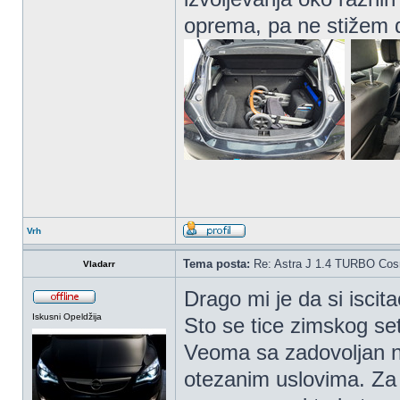
oprema, pa ne stižem
Vrh
Tema posta:
Re: Astra J 1.4 TURBO Co
Vladarr
Drago mi je da si iscit
Iskusni Opeldžija
Sto se tice zimskog se
Veoma sa zadovoljan 
otezanim uslovima. Za 