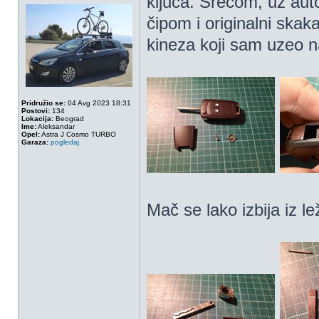
ključa. Srećom, uz aut
čipom i originalni sk
kineza koji sam uzeo na
Pridružio se:
04 Avg 2023 18:31
Postovi:
134
Lokacija:
Beograd
Ime:
Aleksandar
Opel:
Astra J Cosmo TURBO
Garaza:
pogledaj
Mač se lako izbija iz l