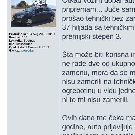
Otkad vozim dobar auto
pripremam... Juče sam
prošao tehnički bez za
37 hiljada sa tehničkim 
Pridružio se:
04 Avg 2023 18:31
premijski stepen 3.
Postovi:
134
Lokacija:
Beograd
Ime:
Aleksandar
Opel:
Astra J Cosmo TURBO
Garaza:
pogledaj
Šta može biti korisna 
ne rade dve od ukupno
zamenu, mora da se men
nisu zamerili na tehn
ogrebotinu u vidu jedne 
ni to mi nisu zamerili.
Ovih dana me čeka mali
godine, auto prijavljuje