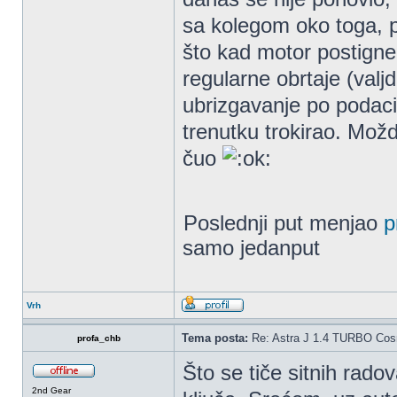
sa kolegom oko toga, p
što kad motor postigne
regularne obrtaje (valj
ubrizgavanje po podaci
trenutku trokirao. Mož
čuo
Poslednji put menjao
p
samo jedanput
Vrh
Tema posta:
Re: Astra J 1.4 TURBO Co
profa_chb
Što se tiče sitnih rad
2nd Gear