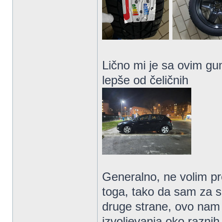
Lično mi je sa ovim gu
lepše od čeličnih
Generalno, ne volim pr
toga, tako da sam za 
druge strane, ovo nam 
izvoljevanja oko raznih