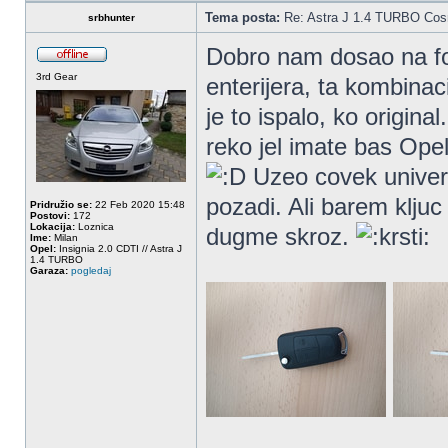
Tema posta:
Re: Astra J 1.4 TURBO Co
srbhunter
Dobro nam dosao na 
3rd Gear
enterijera, ta kombinac
je to ispalo, ko origin
reko jel imate bas Ope
Uzeo covek univerz
pozadi. Ali barem kljuc
Pridružio se:
22 Feb 2020 15:48
Postovi:
172
Lokacija:
Loznica
dugme skroz.
Ime:
Milan
Opel:
Insignia 2.0 CDTI // Astra J
1.4 TURBO
Garaza:
pogledaj