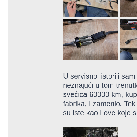
U servisnoj istoriji s
neznajući u tom trenutk
svećica 60000 km, kup
fabrika, i zamenio. Te
su iste kao i ove koje