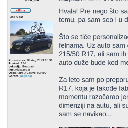
Hvala! Pre nego što sa
2nd Gear
temu, pa sam seo i u 
Što se tiče personaliz
felnama. Uz auto sam do
215/50 R17, ali sam ih
Pridružio se:
04 Avg 2023 18:31
auto duže bude kod m
Postovi:
134
Lokacija:
Beograd
Ime:
Aleksandar
Opel:
Astra J Cosmo TURBO
Garaza:
pogledaj
Za leto sam po preporu
R17, koja je takođe fa
momentu razočarao jer 
dimenziji na autu, ali 
sam se navikao...