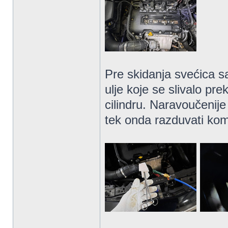
Pre skidanja svećica s
ulje koje se slivalo pr
cilindru. Naravoučenije
tek onda razduvati kom