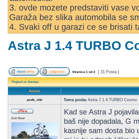
3. ovde mozete predstaviti vase voz
Garaža bez slika automobila se s
4. Svaki off u garazi ce se brisati
Astra J 1.4 TURBO 
[ 31 Posta ]
Stranica
1
od
2
Pogled za štampu
Autoru
Tema posta:
Astra J 1.4 TURBO Cosmo
profa_chb
Kad se Astra J pojavil
2nd Gear
baš nije dopadala, G m
kasnije sam dosta bio 