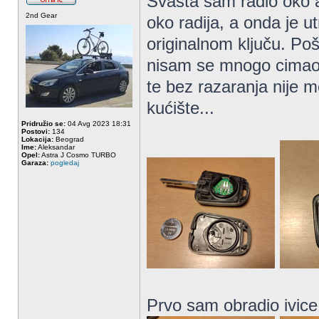
Svašta sam radio oko 
2nd Gear
oko radija, a onda je u
originalnom ključu. Pošt
nisam se mnogo cimao. K
te bez razaranja nije m
kućište...
Pridružio se:
04 Avg 2023 18:31
Postovi:
134
Lokacija:
Beograd
Ime:
Aleksandar
Opel:
Astra J Cosmo TURBO
Garaza:
pogledaj
Prvo sam obradio ivic