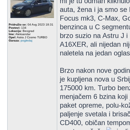
mi je tu odmah kliknul
auta, žena i ja smo se 
Focus mk3, C-Max, Golf
Pridružio se:
04 Avg 2023 18:31
benzinca u C segmentu i
Postovi:
134
Lokacija:
Beograd
brzo suzio na Astru J i
Ime:
Aleksandar
Opel:
Astra J Cosmo TURBO
Garaza:
pogledaj
A16XER, ali nijedan nij
naletela na jedan oglas
Brzo nakon nove godine
je kupljena nova u Srbi
175000 km. Turbo benz
menjačem 6 bzina koji
paket opreme, polu-kož
paljenje svetala i bri
CD400, običan tempoma