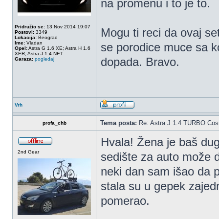
na promenu i to je to.
Pridružio se:
13 Nov 2014 19:07
Mogu ti reci da ovaj se
Postovi:
3349
Lokacija:
Beograd
Ime:
Vladan
se porodice muce sa k
Opel:
Astra G 1.6 XE; Astra H 1.6
XER, Astra J 1.4 NET
dopada. Bravo.
Garaza:
pogledaj
Vrh
Tema posta:
Re: Astra J 1.4 TURBO Co
profa_chb
Hvala! Žena je baš dugo
2nd Gear
sedište za auto može da
neki dan sam išao da po
stala su u gepek zajed
pomerao.