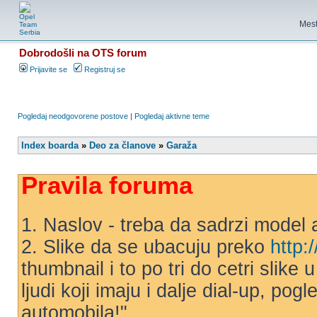
Mest
Dobrodošli na OTS forum
Prijavite se
Registruj se
Pogledaj neodgovorene postove
|
Pogledaj aktivne teme
Index boarda
»
Deo za članove
»
Garaža
Pravila foruma
1. Naslov - treba da sadrzi model 
2. Slike da se ubacuju preko
http:
thumbnail i to po tri do cetri slike
ljudi koji imaju i dalje dial-up, po
automobila!"