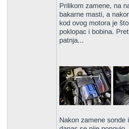
Prilikom zamene, na n
bakarne masti, a nako
kod ovog motora je što
poklopac i bobina. Pret
patnja...
Nakon zamene sonde i s
danas se nije ponovio,