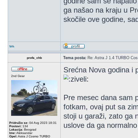
godine sam se napatio
ga našao na kraju u Pr
skočile ove godine, sad
Vrh
Tema posta:
Re: Astra J 1.4 TURBO Co
profa_chb
Srećna Nova godina i pr
2nd Gear
Pre mesec dana sam pra
fotkam, ovaj put sa z
stoji u garaži, zato ga
Pridružio se:
04 Avg 2023 18:31
uslove da ga normalno
Postovi:
134
Lokacija:
Beograd
Ime:
Aleksandar
Opel:
Astra J Cosmo TURBO