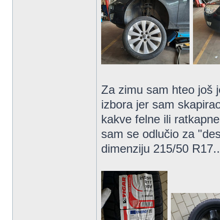
Za zimu sam hteo još j
izbora jer sam skapirao
kakve felne ili ratkapn
sam se odlučio za "desi
dimenziju 215/50 R17..