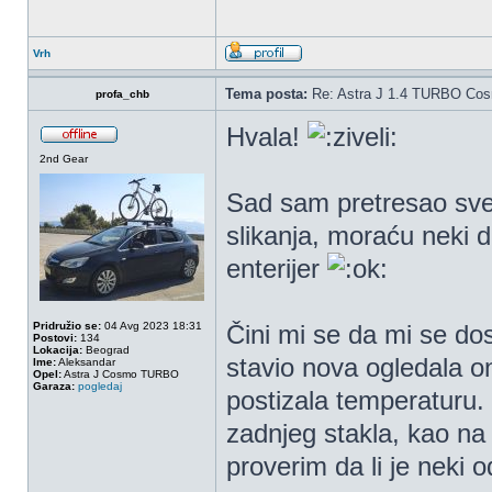
Vrh
Tema posta:
Re: Astra J 1.4 TURBO Co
profa_chb
Hvala!
2nd Gear
Sad sam pretresao sve s
slikanja, moraću neki d
enterijer
Pridružio se:
04 Avg 2023 18:31
Čini mi se da mi se dos
Postovi:
134
Lokacija:
Beograd
stavio nova ogledala on
Ime:
Aleksandar
Opel:
Astra J Cosmo TURBO
Garaza:
pogledaj
postizala temperaturu. 
zadnjeg stakla, kao na
proverim da li je neki o