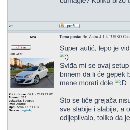
odmagle? Koliko brzo o
Vrh
Tema posta:
Re: Astra J 1.4 TURBO Co
_Mita
Super autić, lepo je vi
3rd Gear
Sviđa mi se ovaj setu
brinem da li će gepek b
mene morati dole
Pridružio se:
06 Apr 2019 21:02
Postovi:
228
Što se tiče grejača nisu
Lokacija:
Beograd
Ime:
Dimitrije
sve slabije i slabije, 
Opel:
Astra J 1.6 CDTi
Garaza:
pogledaj
odljeplivalo, toliko da 