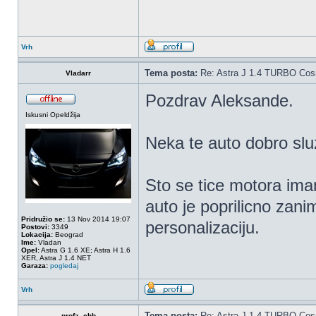
Vrh
Tema posta:
Re: Astra J 1.4 TURBO Co
Vladarr
Pozdrav Aleksande.
Iskusni Opeldžija
Neka te auto dobro sluzi
Sto se tice motora ima
auto je poprilicno zani
Pridružio se:
13 Nov 2014 19:07
personalizaciju.
Postovi:
3349
Lokacija:
Beograd
Ime:
Vladan
Opel:
Astra G 1.6 XE; Astra H 1.6
XER, Astra J 1.4 NET
Garaza:
pogledaj
Vrh
Tema posta:
Re: Astra J 1.4 TURBO Co
profa_chb