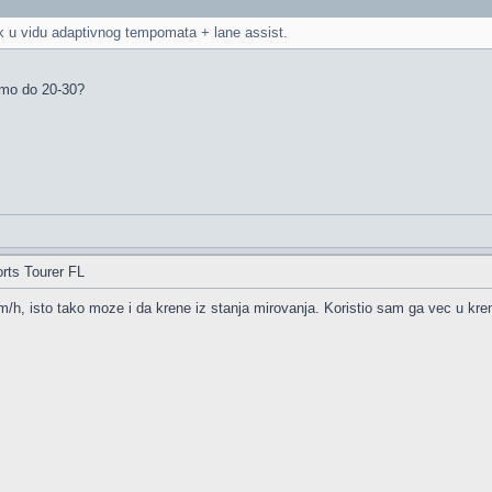
tak u vidu adaptivnog tempomata + lane assist.
samo do 20-30?
rts Tourer FL
/h, isto tako moze i da krene iz stanja mirovanja. Koristio sam ga vec u kren