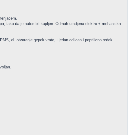
 menjacem.
apa, tako da je autombil kupljen. Odmah uradjena elektro + mehanicka
MS, el. otvaranje gepek vrata, i jedan odlican i poprilicno redak
voljan.