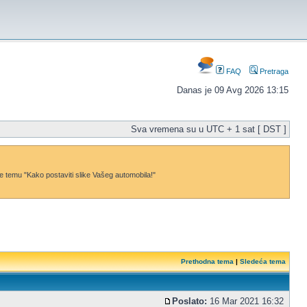
FAQ
Pretraga
Danas je 09 Avg 2026 13:15
Sva vremena su u UTC + 1 sat [ DST ]
dajte temu "Kako postaviti slike Vašeg automobila!"
Prethodna tema
|
Sledeća tema
Poslato:
16 Mar 2021 16:32