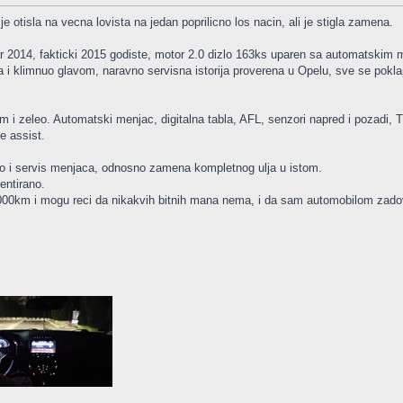
e otisla na vecna lovista na jedan poprilicno los nacin, ali je stigla zamena.
ar 2014, fakticki 2015 godiste, motor 2.0 dizlo 163ks uparen sa automatskim
 i klimnuo glavom, naravno servisna istorija proverena u Opelu, sve se pokl
 i zeleo. Automatski menjac, digitalna tabla, AFL, senzori napred i pozadi, TP
e assist.
ao i servis menjaca, odnosno zamena kompletnog ulja u istom.
dentirano.
000km i mogu reci da nikakvih bitnih mana nema, i da sam automobilom zado