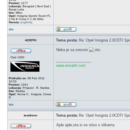
Postovi:
1177
Lokacija:
Beograd | Novi Sad |
Banja Luka
Ime:
Milos
Opel:
Insignia Sports Tourer FL
2.0d & Corsa C 1.4b 90ks
Garaza:
pogledaj
Vrh
Tema posta:
Re: Opel Insignia 2.0CDTI Spo
A20DTH
Neka je sa srecom
Club 1000
_________________
www.ensabh.com
Pridružio se:
08 Feb 2011
10:53
Postovi:
1041
Lokacija:
Prnjavor - R. Srpska
Ime:
Radisa
Opel:
Vectra C , Insignia, Corsa
D
Vrh
Tema posta:
Re: Opel Insignia 2.0CDTI Spo
testdriver
Ajde ajde,sta si se stiso s slikama