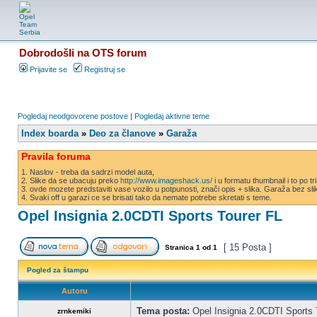
Dobrodošli na OTS forum
Prijavite se
Registruj se
Pogledaj neodgovorene postove
|
Pogledaj aktivne teme
Index boarda
»
Deo za članove
»
Garaža
Pravila foruma
1. Naslov - treba da sadrzi model auta,
2. Slike da se ubacuju preko
http://www.imageshack.us/
i u formatu thumbnail i to po tr
3. ovde mozete predstaviti vase vozilo u potpunosti, znači opis + slika. Garaža bez s
4. Svaki off u garazi ce se brisati tako da nemate potrebe skretati s teme.
Opel Insignia 2.0CDTI Sports Tourer FL
[ 15 Posta ]
Stranica
1
od
1
Pogled za štampu
Autoru
Tema posta:
Opel Insignia 2.0CDTI Sports 
zrnkemiki