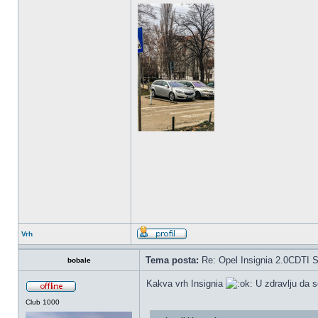
Vrh
Tema posta:
Re: Opel Insignia 2.0CDTI S
bobale
Kakva vrh Insignia
U zdravlju da 
Club 1000