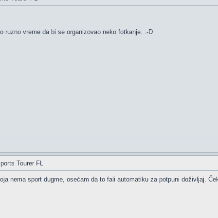
 ruzno vreme da bi se organizovao neko fotkanje. :-D
ports Tourer FL
oja nema sport dugme, osećam da to fali automatiku za potpuni doživljaj. Če