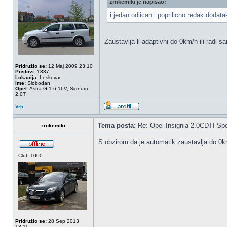
zrnkemiki je napisao:
i jedan odlican i poprilicno redak doda
Zaustavlja li adaptivni do 0km/h ili radi 
Pridružio se:
12 Maj 2009 23:10
Postovi:
1837
Lokacija:
Leskovac
Ime:
Slobodan
Opel:
Astra G 1.6 16V, Signum
2.0T
Vrh
Tema posta:
Re: Opel Insignia 2.0CDTI Spo
zrnkemiki
S obzirom da je automatik zaustavlja do 0km
Club 1000
Pridružio se:
28 Sep 2013
13:11