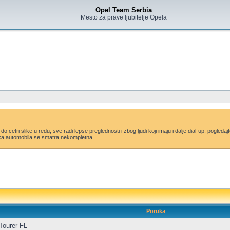
Opel Team Serbia
Mesto za prave ljubitelje Opela
i do cetri slike u redu, sve radi lepse preglednosti i zbog ljudi koji imaju i dalje dial-up, pogle
lika automobila se smatra nekompletna.
Poruka
Tourer FL