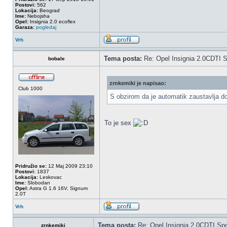
Postovi:
562
Lokacija:
Beograd
Ime:
Nebojsha
Opel:
Insignia 2.0 ecoflex
Garaza:
pogledaj
Vrh
Tema posta:
Re: Opel Insignia 2.0CDTI S
bobale
zrnkemiki je napisao:
Club 1000
S obzirom da je automatik zaustavlja do
To je sex
Pridružio se:
12 Maj 2009 23:10
Postovi:
1837
Lokacija:
Leskovac
Ime:
Slobodan
Opel:
Astra G 1.6 16V, Signum
2.0T
Vrh
Tema posta:
Re: Opel Insignia 2.0CDTI Spo
zrnkemiki