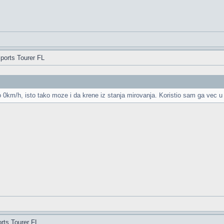
ports Tourer FL
 0km/h, isto tako moze i da krene iz stanja mirovanja. Koristio sam ga vec u 
rts Tourer FL