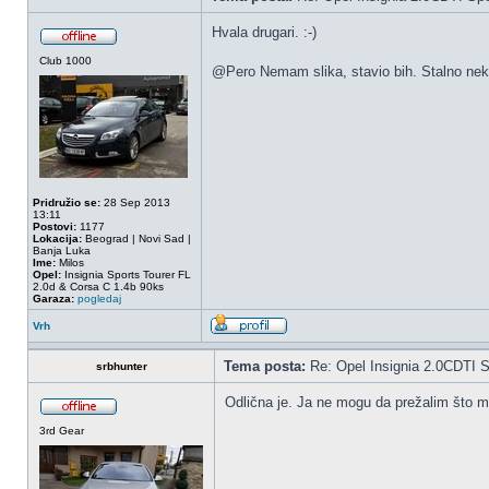
Hvala drugari. :-)
Club 1000
@Pero Nemam slika, stavio bih. Stalno neko
Pridružio se:
28 Sep 2013
13:11
Postovi:
1177
Lokacija:
Beograd | Novi Sad |
Banja Luka
Ime:
Milos
Opel:
Insignia Sports Tourer FL
2.0d & Corsa C 1.4b 90ks
Garaza:
pogledaj
Vrh
Tema posta:
Re: Opel Insignia 2.0CDTI S
srbhunter
Odlična je. Ja ne mogu da prežalim što m
3rd Gear