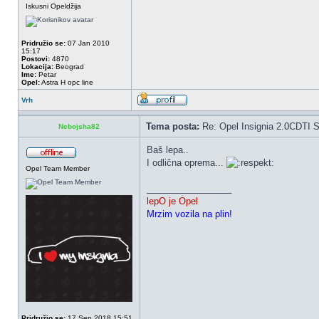
Iskusni Opeldžija
Pridružio se:
07 Jan 2010
15:17
Postovi:
4870
Lokacija:
Beograd
Ime:
Petar
Opel:
Astra H opc line
Vrh
Tema posta:
Re: Opel Insignia 2.0CDTI S
Nebojsha82
Baš lepa..
I odlična oprema...
Opel Team Member
_________________
lepO je Opel
Mrzim vozila na plin!
Pridružio se:
17 Sep 2018 15:51