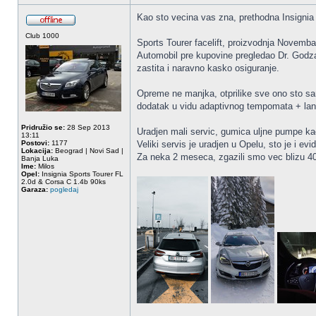
Kao sto vecina vas zna, prethodna Insignia j
Club 1000
Sports Tourer facelift, proizvodnja Novemb
Automobil pre kupovine pregledao Dr. Godza
zastita i naravno kasko osiguranje.
Opreme ne manjka, otprilike sve ono sto sam
dodatak u vidu adaptivnog tempomata + lan
Pridružio se:
28 Sep 2013
Uradjen mali servic, gumica uljne pumpe k
13:11
Postovi:
1177
Veliki servis je uradjen u Opelu, sto je i evi
Lokacija:
Beograd | Novi Sad |
Za neka 2 meseca, zgazili smo vec blizu 4
Banja Luka
Ime:
Milos
Opel:
Insignia Sports Tourer FL
2.0d & Corsa C 1.4b 90ks
Garaza:
pogledaj