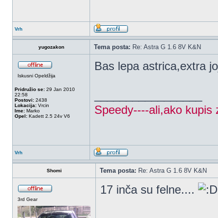
Vrh
Tema posta:
Re: Astra G 1.6 8V K&N
yugozakon
Bas lepa astrica,extra jo
Iskusni Opeldžija
Pridružio se:
29 Jan 2010
_________________
22:58
Postovi:
2438
Lokacija:
Vrcin
Speedy----ali,ako kupis 
Ime:
Marko
Opel:
Kadett 2.5 24v V6
Vrh
Tema posta:
Re: Astra G 1.6 8V K&N
Shomi
17 inča su felne....
3rd Gear