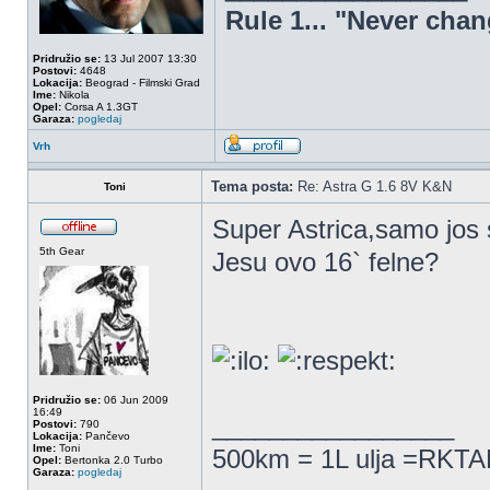
Rule 1... "Never chan
Pridružio se:
13 Jul 2007 13:30
Postovi:
4648
Lokacija:
Beograd - Filmski Grad
Ime:
Nikola
Opel:
Corsa A 1.3GT
Garaza:
pogledaj
Vrh
Tema posta:
Re: Astra G 1.6 8V K&N
Toni
Super Astrica,samo jos s
5th Gear
Jesu ovo 16` felne?
Pridružio se:
06 Jun 2009
16:49
_________________
Postovi:
790
Lokacija:
Pančevo
Ime:
Toni
500km = 1L ulja =RKTAM
Opel:
Bertonka 2.0 Turbo
Garaza:
pogledaj