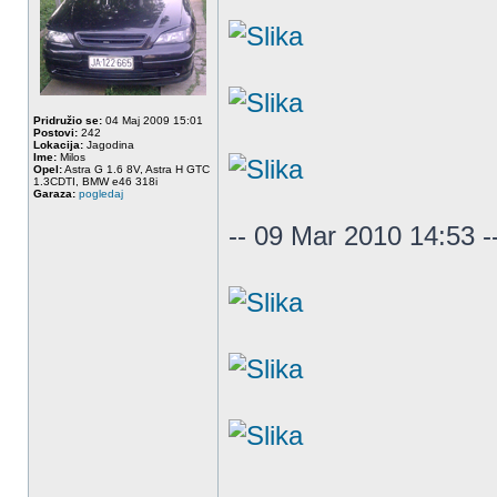
Pridružio se:
04 Maj 2009 15:01
Postovi:
242
Lokacija:
Jagodina
Ime:
Milos
Opel:
Astra G 1.6 8V, Astra H GTC
1.3CDTI, BMW e46 318i
Garaza:
pogledaj
-- 09 Mar 2010 14:53 -