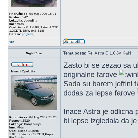
Pridružio se:
04 Maj 2009 15:01
Postovi:
242
Lokacija:
Jagodina
Ime:
Milos
Opel:
Astra G 1.6 8V, Astra H GTC
1.3CDTI, BMW e46 318i
Garaza:
pogledaj
Vrh
Tema posta:
Re: Astra G 1.6 8V K&N
Night Rider
Zasto bi se zezao sa 
Iskusni Opeldžija
originalne farove
Sada su barem jeftini 
dodas za lepse farove
Inace Astra je odlicna
Pridružio se:
04 Avg 2007 21:23
bi lepse izgledala da j
Postovi:
2520
Lokacija:
Banja Vrujci
Ime:
Milos
Opel:
Skoda Superb
1.8TFSI,Vectra C 2.2DTI,Pajero
Big foot itd