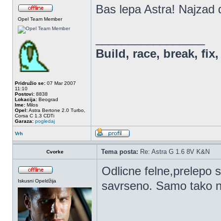
Bas lepa Astra! Najzad d
Opel Team Member
_________________
Build, race, break, fix,
Pridružio se:
07 Mar 2007
11:10
Postovi:
8838
Lokacija:
Beograd
Ime:
Milos
Opel:
Astra Bertone 2.0 Turbo,
Corsa C 1.3 CDTi
Garaza:
pogledaj
Vrh
Tema posta:
Re: Astra G 1.6 8V K&N
Cvorke
Odlicne felne,prelepo s
Iskusni Opeldžija
savrseno. Samo tako n
_________________