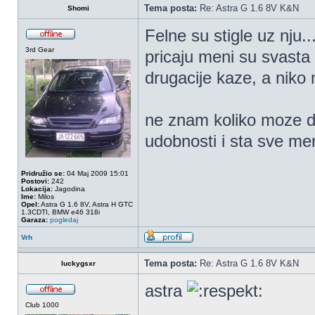
Tema posta:
Re: Astra G 1.6 8V K&N
Shomi
Felne su stigle uz nju.
3rd Gear
pricaju meni su svasta
drugacije kaze, a niko 
ne znam koliko moze d
udobnosti i sta sve m
Pridružio se:
04 Maj 2009 15:01
Postovi:
242
Lokacija:
Jagodina
Ime:
Milos
Opel:
Astra G 1.6 8V, Astra H GTC
1.3CDTI, BMW e46 318i
Garaza:
pogledaj
Vrh
Tema posta:
Re: Astra G 1.6 8V K&N
luckygsxr
astra
Club 1000