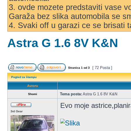
3. ovde mozete predstaviti vase voz
Garaža bez slika automobila se s
4. Svaki off u garazi ce se brisati
Astra G 1.6 8V K&N
[ 72 Posta ]
Stranica
1
od
3
Pogled za štampu
Autoru
Tema posta:
Astra G 1.6 8V K&N
Shomi
Evo moje astrice,planir
3rd Gear