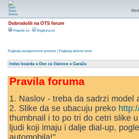
Mest
Dobrodošli na OTS forum
Prijavite se
Registruj se
Pogledaj neodgovorene postove
|
Pogledaj aktivne teme
Index boarda
»
Deo za članove
»
Garaža
Pravila foruma
1. Naslov - treba da sadrzi model 
2. Slike da se ubacuju preko
http:
thumbnail i to po tri do cetri slike
ljudi koji imaju i dalje dial-up, po
automobila!"