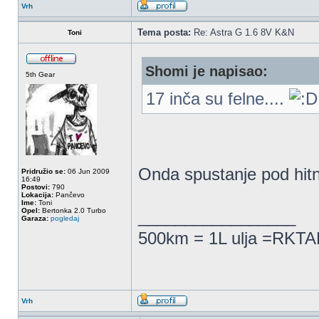
Vrh
Tema posta:
Re: Astra G 1.6 8V K&N
Toni
Shomi je napisao:
5th Gear
17 inča su felne....
Onda spustanje pod hit
Pridružio se:
06 Jun 2009
16:49
Postovi:
790
Lokacija:
Pančevo
Ime:
Toni
Opel:
Bertonka 2.0 Turbo
_________________
Garaza:
pogledaj
500km = 1L ulja =RKTAM
Vrh