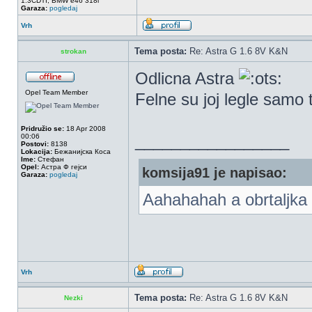
1.3CDTI, BMW e46 318i
Garaza:
pogledaj
Vrh
Tema posta:
Re: Astra G 1.6 8V K&N
strokan
Odlicna Astra
Opel Team Member
Felne su joj legle samo
Pridružio se:
18 Apr 2008
_________________
00:06
Postovi:
8138
Lokacija:
Бежанијска Коса
Ime:
Стефан
Opel:
Астра Ф гејси
komsija91 je napisao:
Garaza:
pogledaj
Aahahahah a obrtaljka 
Vrh
Tema posta:
Re: Astra G 1.6 8V K&N
Nezki