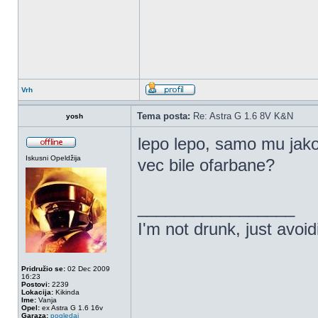
Vrh
Tema posta:
Re: Astra G 1.6 8V K&N
yosh
lepo lepo, samo mu jako f
Iskusni Opeldžija
vec bile ofarbane?
_________________
I'm not drunk, just avoi
Pridružio se:
02 Dec 2009
16:23
Postovi:
2239
Lokacija:
Kikinda
Ime:
Vanja
Opel:
ex Astra G 1.6 16v
Garaza:
pogledaj