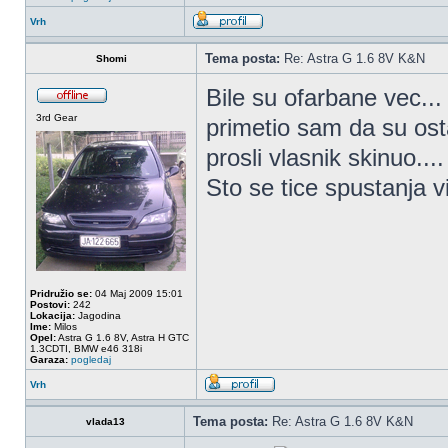
Vrh
Tema posta:
Re: Astra G 1.6 8V K&N
Shomi
Bile su ofarbane vec..
3rd Gear
primetio sam da su osta
prosli vlasnik skinuo....
Sto se tice spustanja v
Pridružio se:
04 Maj 2009 15:01
Postovi:
242
Lokacija:
Jagodina
Ime:
Milos
Opel:
Astra G 1.6 8V, Astra H GTC
1.3CDTI, BMW e46 318i
Garaza:
pogledaj
Vrh
Tema posta:
Re: Astra G 1.6 8V K&N
vlada13