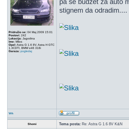
pa se budzet za auto ma
stignem da odradim....
Pridružio se:
04 Maj 2009 15:01
Postovi:
242
Lokacija:
Jagodina
Ime:
Milos
Opel:
Astra G 1.6 8V, Astra H GTC
1.3CDTI, BMW e46 318i
Garaza:
pogledaj
Vrh
Tema posta:
Re: Astra G 1.6 8V K&N
Shomi