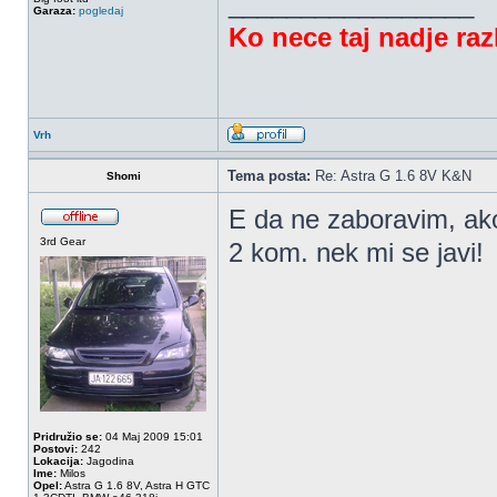
_________________
Garaza:
pogledaj
Ko nece taj nadje raz
Vrh
Tema posta:
Re: Astra G 1.6 8V K&N
Shomi
E da ne zaboravim, ako
3rd Gear
2 kom. nek mi se javi!
Pridružio se:
04 Maj 2009 15:01
Postovi:
242
Lokacija:
Jagodina
Ime:
Milos
Opel:
Astra G 1.6 8V, Astra H GTC