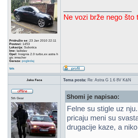
_________________
Ne vozi brže nego što t
Pridružio se:
23 Jan 2010 22:11
Postovi:
1453
Lokacija:
Subotica
Ime:
ladislav
Opel:
Insignia 2.0 turbo,ex astra h
gtc irmscher
Garaza:
pogledaj
Vrh
Tema posta:
Re: Astra G 1.6 8V K&N
Jaka Faca
Shomi je napisao:
5th Gear
Felne su stigle uz nju
pricaju meni su svast
drugacije kaze, a niko