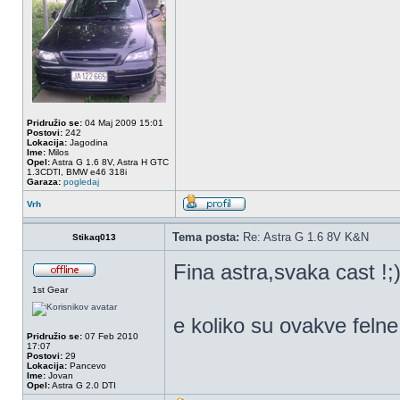
Pridružio se:
04 Maj 2009 15:01
Postovi:
242
Lokacija:
Jagodina
Ime:
Milos
Opel:
Astra G 1.6 8V, Astra H GTC
1.3CDTI, BMW e46 318i
Garaza:
pogledaj
Vrh
Tema posta:
Re: Astra G 1.6 8V K&N
Stikaq013
Fina astra,svaka cast !;
1st Gear
e koliko su ovakve felne 
Pridružio se:
07 Feb 2010
17:07
Postovi:
29
Lokacija:
Pancevo
Ime:
Jovan
Opel:
Astra G 2.0 DTI