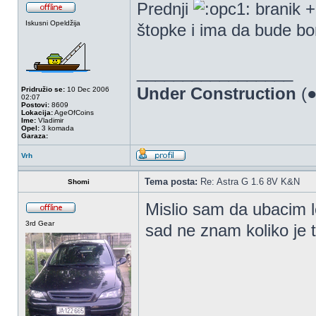
Prednji
branik +
Iskusni Opeldžija
štopke i ima da bude 
_________________
Under Construction
(●
Pridružio se:
10 Dec 2006
02:07
Postovi:
8609
Lokacija:
AgeOfCoins
Ime:
Vladimir
Opel:
3 komada
Garaza:
Vrh
Tema posta:
Re: Astra G 1.6 8V K&N
Shomi
Mislio sam da ubacim l
3rd Gear
sad ne znam koliko je t