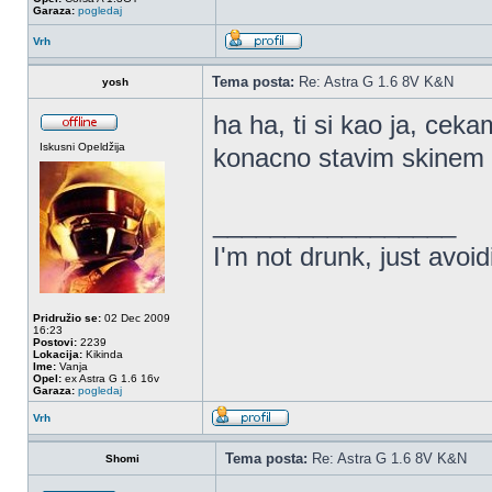
Garaza:
pogledaj
Vrh
Tema posta:
Re: Astra G 1.6 8V K&N
yosh
ha ha, ti si kao ja, ce
Iskusni Opeldžija
konacno stavim skinem 
_________________
I'm not drunk, just avoi
Pridružio se:
02 Dec 2009
16:23
Postovi:
2239
Lokacija:
Kikinda
Ime:
Vanja
Opel:
ex Astra G 1.6 16v
Garaza:
pogledaj
Vrh
Tema posta:
Re: Astra G 1.6 8V K&N
Shomi