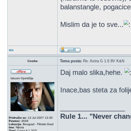
balanstangle, pogacice 
Mislim da je to sve...
Vrh
Tema posta:
Re: Astra G 1.6 8V K&N
Cvorke
Daj malo slika,hehe.
Iskusni Opeldžija
Inace,bas steta za foli
_________________
Rule 1... "Never chan
Pridružio se:
13 Jul 2007 13:30
Postovi:
4648
Lokacija:
Beograd - Filmski Grad
Ime:
Nikola
Opel:
Corsa A 1.3GT