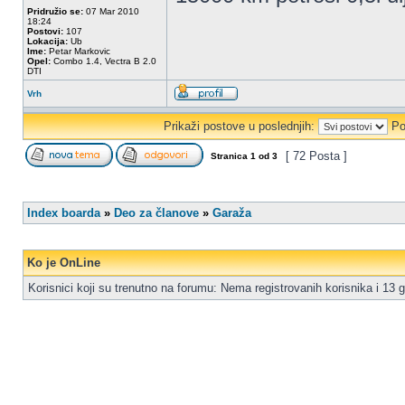
Pridružio se:
07 Mar 2010
18:24
Postovi:
107
Lokacija:
Ub
Ime:
Petar Markovic
Opel:
Combo 1.4, Vectra B 2.0
DTI
Vrh
Prikaži postove u poslednjih:
Po
[ 72 Posta ]
Stranica
1
od
3
Index boarda
»
Deo za članove
»
Garaža
Ko je OnLine
Korisnici koji su trenutno na forumu: Nema registrovanih korisnika i 13 g