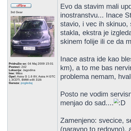
Evo da stavim mali upd
3rd Gear
inostranstvu... Inace 
stavio, i vec ih skinuo, 
stakla, ekstra je izgle
skinem folije ili ce da 
Inace astra ide kao bl
Pridružio se:
04 Maj 2009 15:01
km), a to me bas nervi
Postovi:
242
Lokacija:
Jagodina
Ime:
Milos
problema nemam, hval
Opel:
Astra G 1.6 8V, Astra H GTC
1.3CDTI, BMW e46 318i
Garaza:
pogledaj
Posto ne vodim servis
menjao do sad....
Zamenjeno: svecice, seme
(naravno to redovno), 