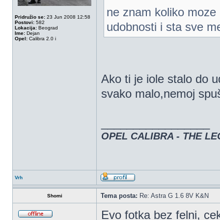
ne znam koliko moze 
Pridružio se:
23 Jun 2008 12:58
Postovi:
582
udobnosti i sta sve 
Lokacija:
Beograd
Ime:
Dejan
Opel:
Calibra 2.0 i
Ako ti je iole stalo do 
svako malo,nemoj spušt
_________________
OPEL CALIBRA - THE LE
Vrh
Tema posta:
Re: Astra G 1.6 8V K&N
Shomi
Evo fotka bez felni, ce