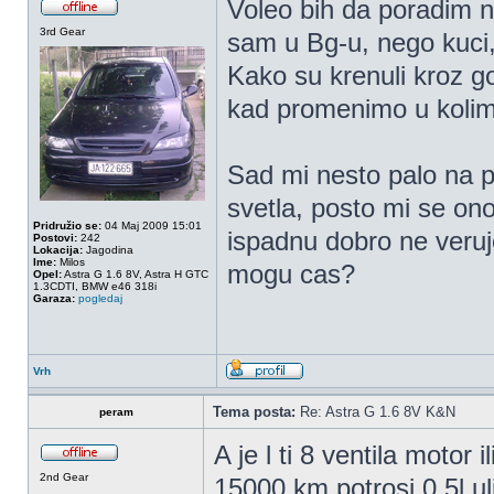
Voleo bih da poradim n
3rd Gear
sam u Bg-u, nego kuci,
Kako su krenuli kroz g
kad promenimo u kolim
Sad mi nesto palo na p
svetla, posto mi se ono
Pridružio se:
04 Maj 2009 15:01
ispadnu dobro ne veruj
Postovi:
242
Lokacija:
Jagodina
Ime:
Milos
mogu cas?
Opel:
Astra G 1.6 8V, Astra H GTC
1.3CDTI, BMW e46 318i
Garaza:
pogledaj
Vrh
Tema posta:
Re: Astra G 1.6 8V K&N
peram
A je l ti 8 ventila motor
2nd Gear
15000 km potrosi 0,5l ulj