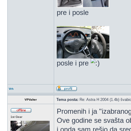
pre i posle
posle i pre
Vrh
Tema posta:
Re: Astra H 2004 (1.4b) švabic
VPValter
Promenih i ja "izabranog
1st Gear
Ove godine se svašta obn
i onda sam rešio da sr