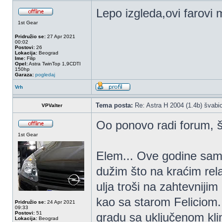
Lepo izgleda,ovi farovi 
1st Gear
Pridružio se:
27 Apr 2021
00:02
Postovi:
26
Lokacija:
Beograd
Ime:
Filip
Opel:
Astra TwinTop 1,9CDTI
150hp
Garaza:
pogledaj
Vrh
Tema posta:
Re: Astra H 2004 (1.4b) švabic
VPValter
Oo ponovo radi forum, št
1st Gear
Elem... Ove godine sam
dužim što na kraćim rel
ulja troši na zahtevnijim 
kao sa starom Feliciom..
Pridružio se:
24 Apr 2021
09:33
Postovi:
51
gradu sa uključenom klim
Lokacija:
Beograd