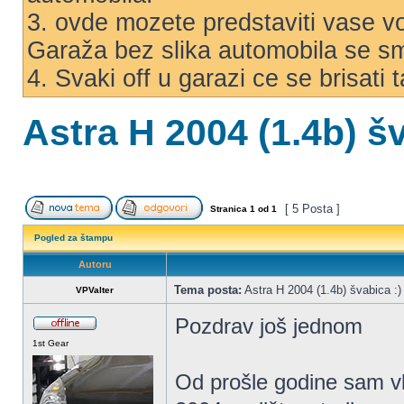
3. ovde mozete predstaviti vase voz
Garaža bez slika automobila se s
4. Svaki off u garazi ce se brisati
Astra H 2004 (1.4b) šv
[ 5 Posta ]
Stranica
1
od
1
Pogled za štampu
Autoru
Tema posta:
Astra H 2004 (1.4b) švabica :)
VPValter
Pozdrav još jednom
1st Gear
Od prošle godine sam v