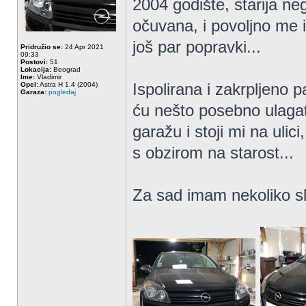
2004 godište, starija ne
očuvana, i povoljno me 
još par popravki...
Pridružio se:
24 Apr 2021
09:33
Postovi:
51
Lokacija:
Beograd
Ime:
Vladimir
Ispolirana i zakrpljeno 
Opel:
Astra H 1.4 (2004)
Garaza:
pogledaj
ću nešto posebno ulagat
garažu i stoji mi na ulic
s obzirom na starost...
Za sad imam nekoliko slik