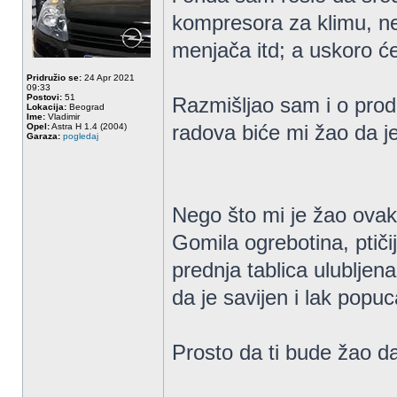
kompresora za klimu, ne
menjača itd; a uskoro će 
Pridružio se:
24 Apr 2021
09:33
Postovi:
51
Razmišljao sam i o prod
Lokacija:
Beograd
Ime:
Vladimir
radova biće mi žao da 
Opel:
Astra H 1.4 (2004)
Garaza:
pogledaj
Nego što mi je žao ovak
Gomila ogrebotina, ptiči
prednja tablica ulubljen
da je savijen i lak popu
Prosto da ti bude žao d