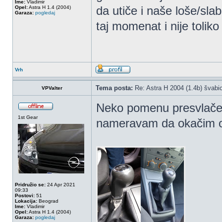
Ime:
Vladimir
da utiče i naše loše/sla
Opel:
Astra H 1.4 (2004)
Garaza:
pogledaj
taj momenat i nije toliko 
Vrh
Tema posta:
Re: Astra H 2004 (1.4b) švabic
VPValter
Neko pomenu presvlačen
1st Gear
nameravam da okačim od
Pridružio se:
24 Apr 2021
09:33
Postovi:
51
Lokacija:
Beograd
Ime:
Vladimir
Opel:
Astra H 1.4 (2004)
Garaza:
pogledaj