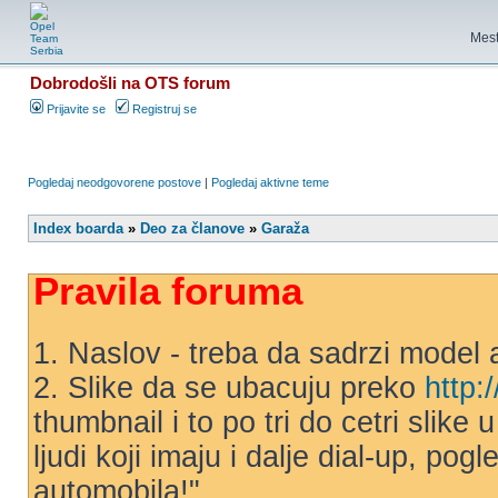
Mest
Dobrodošli na OTS forum
Prijavite se
Registruj se
Pogledaj neodgovorene postove
|
Pogledaj aktivne teme
Index boarda
»
Deo za članove
»
Garaža
Pravila foruma
1. Naslov - treba da sadrzi model 
2. Slike da se ubacuju preko
http:
thumbnail i to po tri do cetri slike
ljudi koji imaju i dalje dial-up, po
automobila!"