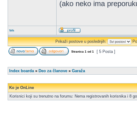
(ako neko ima preporuku 
Vrh
Prikaži postove u poslednjih:
Po
[ 5 Posta ]
Stranica
1
od
1
Index boarda
»
Deo za članove
»
Garaža
Ko je OnLine
Korisnici koji su trenutno na forumu: Nema registrovanih korisnika i 8 go