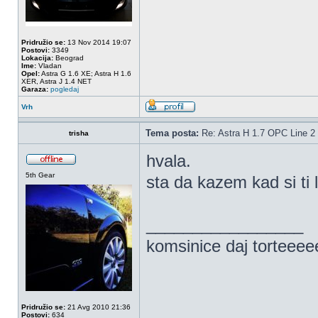
Pridružio se:
13 Nov 2014 19:07
Postovi:
3349
Lokacija:
Beograd
Ime:
Vladan
Opel:
Astra G 1.6 XE; Astra H 1.6
XER, Astra J 1.4 NET
Garaza:
pogledaj
Vrh
Tema posta:
Re: Astra H 1.7 OPC Line 2 
trisha
hvala.
5th Gear
sta da kazem kad si ti
_________________
komsinice daj torteee
Pridružio se:
21 Avg 2010 21:36
Postovi:
634