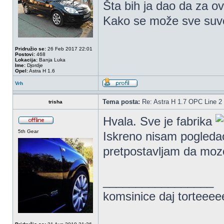
Šta bih ja dao da za ov
Kako se može sve suvo
Pridružio se:
26 Feb 2017 22:01
Postovi:
468
Lokacija:
Banja Luka
Ime:
Djordje
Opel:
Astra H 1.6
Vrh
Tema posta:
Re: Astra H 1.7 OPC Line 2 
trisha
Hvala. Sve je fabrika
5th Gear
Iskreno nisam pogleda
pretpostavljam da moz
_________________
komsinice daj torteee