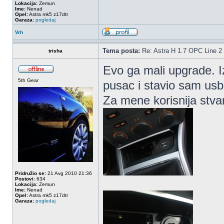
Lokacija:
Zemun
Ime:
Nenad
Opel:
Astra mk5 z17dtr
Garaza:
pogledaj
Vrh
Tema posta:
Re: Astra H 1.7 OPC Line 2 
trisha
Evo ga mali upgrade. I
5th Gear
pusac i stavio sam usb
Za mene korisnija stva
Pridružio se:
21 Avg 2010 21:36
Postovi:
634
Lokacija:
Zemun
Ime:
Nenad
Opel:
Astra mk5 z17dtr
Garaza:
pogledaj