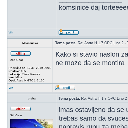
komsinice daj torteee
Vrh
Tema posta:
Re: Astra H 1.7 OPC Line 2 - 
Miloszucko
Kako si stavio naslon za
2nd Gear
ne moze da se montira
Pridružio se:
12 Jul 2019 09:00
Postovi:
135
Lokacija:
Stara Pazova
Ime:
Milos
Opel:
Astra H GTC 1.9 120
Vrh
Tema posta:
Re: Astra H 1.7 OPC Line 2 
trisha
imas ostavljeno da se 
5th Gear
trebas samo da svuces 
napravis rupu za meha