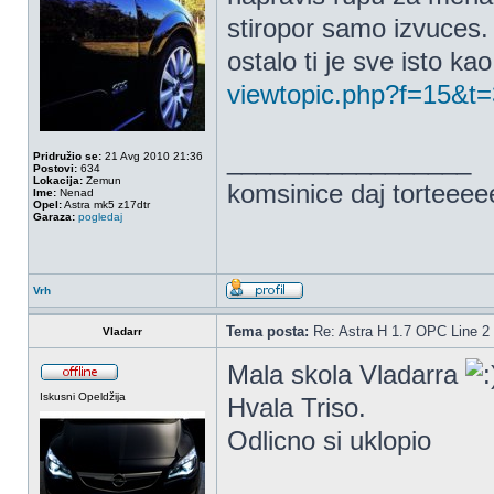
stiropor samo izvuces.
ostalo ti je sve isto ka
viewtopic.php?f=15&t
_________________
Pridružio se:
21 Avg 2010 21:36
Postovi:
634
Lokacija:
Zemun
komsinice daj torteee
Ime:
Nenad
Opel:
Astra mk5 z17dtr
Garaza:
pogledaj
Vrh
Tema posta:
Re: Astra H 1.7 OPC Line 2 
Vladarr
Mala skola Vladarra
Iskusni Opeldžija
Hvala Triso.
Odlicno si uklopio