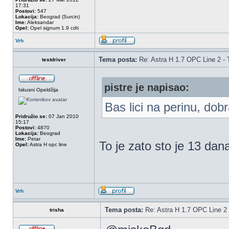
17:31
Postovi:
547
Lokacija:
Beograd (Surcin)
Ime:
Aleksandar
Opel:
Opel signum 1.9 cdti
Vrh
Tema posta:
Re: Astra H 1.7 OPC Line 2 - 
testdriver
pistre je napisao:
Iskusni Opeldžija
Bas lici na perinu, do
Pridružio se:
07 Jan 2010
15:17
Postovi:
4870
Lokacija:
Beograd
Ime:
Petar
To je zato sto je 13 dan
Opel:
Astra H opc line
Vrh
Tema posta:
Re: Astra H 1.7 OPC Line 2 
trisha