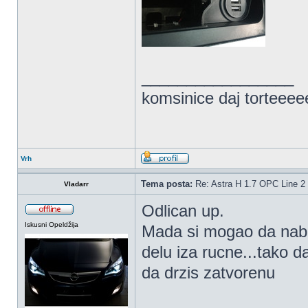
_________________
komsinice daj torteee
Vrh
Tema posta:
Re: Astra H 1.7 OPC Line 2 
Vladarr
Odlican up.
Iskusni Opeldžija
Mada si mogao da nabav
delu iza rucne...tako d
da drzis zatvorenu