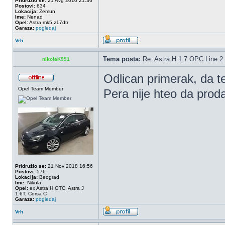
Pridružio se:
21 Avg 2010 21:36
Postovi:
634
Lokacija:
Zemun
Ime:
Nenad
Opel:
Astra mk5 z17dtr
Garaza:
pogledaj
Vrh
Tema posta:
Re: Astra H 1.7 OPC Line 2 
nikolaK991
Odlican primerak, da te 
Opel Team Member
Pera nije hteo da pro
Pridružio se:
21 Nov 2018 16:56
Postovi:
576
Lokacija:
Beograd
Ime:
Nikola
Opel:
ex Astra H GTC, Astra J
1.6T, Corsa C
Garaza:
pogledaj
Vrh