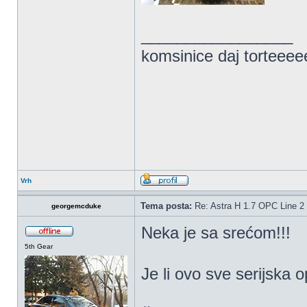
_________________
komsinice daj torteee
Vrh
Tema posta:
Re: Astra H 1.7 OPC Line 2 
georgemcduke
Neka je sa srećom!!!
5th Gear
Je li ovo sve serijska