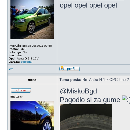
opel opel opel opel
Pridružio se:
28 Jul 2011 00:55
Postovi:
320
Lokacija:
Nis
Ime:
milan
Opel:
Astra G 1.8 16V
Garaza:
pogledaj
Vrh
Tema posta:
Re: Astra H 1.7 OPC Line 2 
trisha
@MiskoBgd
5th Gear
Pogodio si za gume