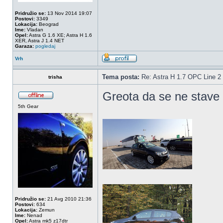
Pridružio se:
13 Nov 2014 19:07
Postovi:
3349
Lokacija:
Beograd
Ime:
Vladan
Opel:
Astra G 1.6 XE; Astra H 1.6
XER, Astra J 1.4 NET
Garaza:
pogledaj
Vrh
Tema posta:
Re: Astra H 1.7 OPC Line 2 
trisha
Greota da se ne stave 
5th Gear
Pridružio se:
21 Avg 2010 21:36
Postovi:
634
Lokacija:
Zemun
Ime:
Nenad
Opel:
Astra mk5 z17dtr