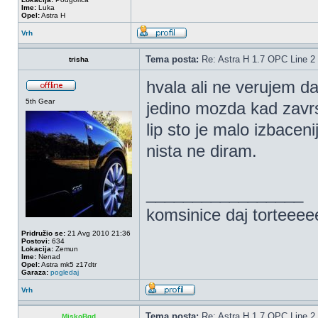
Ime:
Luka
Opel:
Astra H
Vrh
Tema posta:
Re: Astra H 1.7 OPC Line 2 
trisha
hvala ali ne verujem d
5th Gear
jedino mozda kad zavrsi
lip sto je malo izbacen
nista ne diram.
_________________
komsinice daj torteee
Pridružio se:
21 Avg 2010 21:36
Postovi:
634
Lokacija:
Zemun
Ime:
Nenad
Opel:
Astra mk5 z17dtr
Garaza:
pogledaj
Vrh
Tema posta:
Re: Astra H 1.7 OPC Line 2 
MiskoBgd