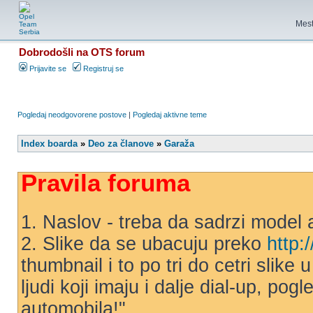
Mest
Dobrodošli na OTS forum
Prijavite se
Registruj se
Pogledaj neodgovorene postove
|
Pogledaj aktivne teme
Index boarda
»
Deo za članove
»
Garaža
Pravila foruma
1. Naslov - treba da sadrzi model 
2. Slike da se ubacuju preko
http:
thumbnail i to po tri do cetri slike
ljudi koji imaju i dalje dial-up, po
automobila!"