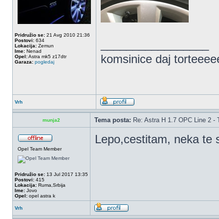
Pridružio se:
21 Avg 2010 21:36
Postovi:
634
_________________
Lokacija:
Zemun
Ime:
Nenad
komsinice daj torteee
Opel:
Astra mk5 z17dtr
Garaza:
pogledaj
Vrh
Tema posta:
Re: Astra H 1.7 OPC Line 2 - 
munja2
Lepo,cestitam, neka te s
Opel Team Member
Pridružio se:
13 Jul 2017 13:35
Postovi:
415
Lokacija:
Ruma,Srbija
Ime:
Jovo
Opel:
opel astra k
Vrh