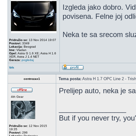
Izgleda jako dobro. Vid
povisena. Felne joj odli
Neka te sa srecom sluz
Pridružio se:
13 Nov 2014 19:07
Postovi:
3349
Lokacija:
Beograd
Ime:
Vladan
Opel:
Astra G 1.6 XE; Astra H 1.6
XER, Astra J 1.4 NET
Garaza:
pogledaj
Vrh
Tema posta:
Astra H 1.7 OPC Line 2 - Tris
centrozax1
Prelijep auto, neka je s
4th Gear
_________________
But if you never try, you
Pridružio se:
12 Nov 2015
19:35
Postovi:
296
Lokacija:
Podgorica