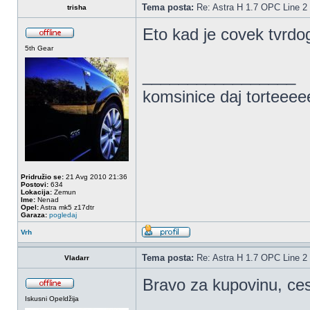
Tema posta:
Re: Astra H 1.7 OPC Line 2 
trisha
Eto kad je covek tvrdo
5th Gear
_________________
komsinice daj torteee
Pridružio se:
21 Avg 2010 21:36
Postovi:
634
Lokacija:
Zemun
Ime:
Nenad
Opel:
Astra mk5 z17dtr
Garaza:
pogledaj
Vrh
Tema posta:
Re: Astra H 1.7 OPC Line 2 
Vladarr
Bravo za kupovinu, ces
Iskusni Opeldžija