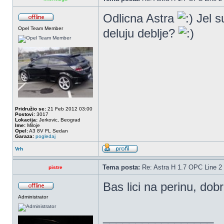
Odlicna Astra
Jel s
Opel Team Member
deluju deblje?
Pridružio se:
21 Feb 2012 03:00
Postovi:
3017
Lokacija:
Jerkovic, Beograd
Ime:
Miloje
Opel:
A3 8V FL Sedan
Garaza:
pogledaj
Vrh
Tema posta:
Re: Astra H 1.7 OPC Line 2 
pistre
Bas lici na perinu, do
Administrator
_________________