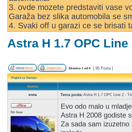
3. ovde mozete predstaviti vase voz
Garaža bez slika automobila se s
4. Svaki off u garazi ce se brisati
Astra H 1.7 OPC Line 
[ 95 Posta ]
Stranica
1
od
4
Pogled za štampu
Autoru
Tema posta:
Astra H 1.7 OPC Line 2 - Tr
trisha
Evo odo malo u mladj
5th Gear
Astra H 2008 godiste
Za sada sam izuzetno z