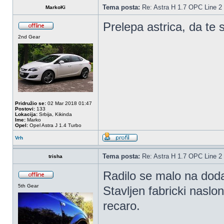
Tema posta:
Re: Astra H 1.7 OPC Line 2 
MarkoKi
Prelepa astrica, da te
2nd Gear
Pridružio se:
02 Mar 2018 01:47
Postovi:
133
Lokacija:
Srbija, Kikinda
Ime:
Marko
Opel:
Opel Astra J 1.4 Turbo
Vrh
Tema posta:
Re: Astra H 1.7 OPC Line 2 
trisha
Radilo se malo na dod
5th Gear
Stavljen fabricki nasl
recaro.