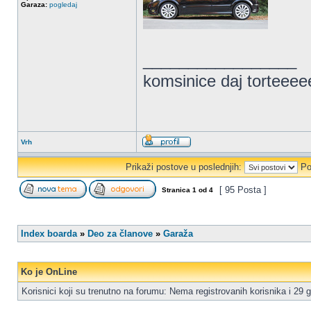
Garaza:
pogledaj
_________________
komsinice daj torteee
Vrh
Prikaži postove u poslednjih:
Po
[ 95 Posta ]
Stranica
1
od
4
Index boarda
»
Deo za članove
»
Garaža
Ko je OnLine
Korisnici koji su trenutno na forumu: Nema registrovanih korisnika i 29 g