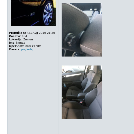
Pridružio se:
21 Avg 2010 21:36
Postovi:
634
Lokacija:
Zemun
Ime:
Nenad
Opel:
Astra mk5 z17dtr
Garaza:
pogledaj
_________________