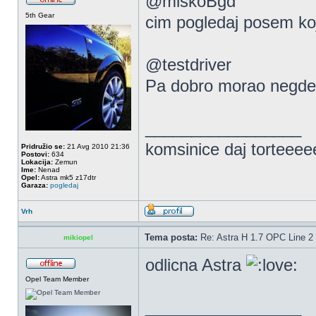
@miskoBgd
5th Gear
cim pogledaj posem ko
@testdriver
Pa dobro morao negde
_________________
komsinice daj torteee
Pridružio se:
21 Avg 2010 21:36
Postovi:
634
Lokacija:
Zemun
Ime:
Nenad
Opel:
Astra mk5 z17dtr
Garaza:
pogledaj
Vrh
Tema posta:
Re: Astra H 1.7 OPC Line 2 
mikiopel
odlicna Astra
Opel Team Member
_________________