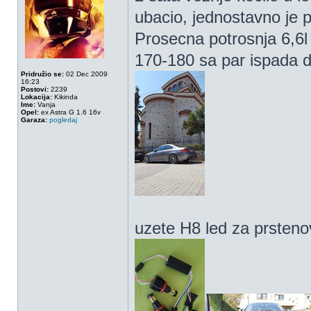
ubacio, jednostavno je 
Prosecna potrosnja 6,6l
170-180 sa par ispada 
Pridružio se:
02 Dec 2009
16:23
Postovi:
2239
Lokacija:
Kikinda
Ime:
Vanja
Opel:
ex Astra G 1.6 16v
Garaza:
pogledaj
uzete H8 led za prsteno