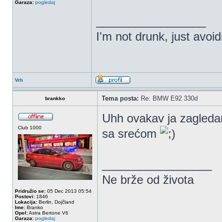
Garaza:
pogledaj
_________________
I'm not drunk, just avoi
Vrh
Tema posta:
Re: BMW E92 330d
brankko
Uhh ovakav ja zagledam
Club 1000
sa srećom
_________________
Ne brže od života
Pridružio se:
05 Dec 2013 05:54
Postovi:
1846
Lokacija:
Berlin, Dojčland
Ime:
Branko
Opel:
Astra Bertone V6
Garaza:
pogledaj