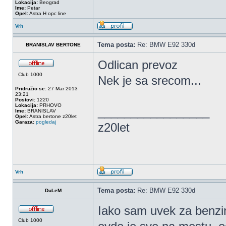
Lokacija:
Beograd
Ime:
Petar
Opel:
Astra H opc line
Vrh
Tema posta:
Re: BMW E92 330d
BRANISLAV BERTONE
Odlican prevoz
Club 1000
Nek je sa srecom...
Pridružio se:
27 Mar 2013
23:21
Postovi:
1220
Lokacija:
PRHOVO
_________________
Ime:
BRANISLAV
Opel:
Astra bertone z20let
Garaza:
pogledaj
z20let
Vrh
Tema posta:
Re: BMW E92 330d
DuLeM
Iako sam uvek za benzi
Club 1000