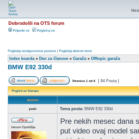
Mest
Dobrodošli na OTS forum
Prijavite se
Registruj se
Pogledaj neodgovorene postove
|
Pogledaj aktivne teme
Index boarda
»
Deo za članove
»
Garaža
»
Offtopic garaža
BMW E92 330d
[ 84 Posta ]
Stranica
1
od
4
Pogled za štampu
Autoru
Tema posta:
BMW E92 330d
yosh
Pre nekih mesec dana sa
Iskusni Opeldžija
put video ovaj model sam