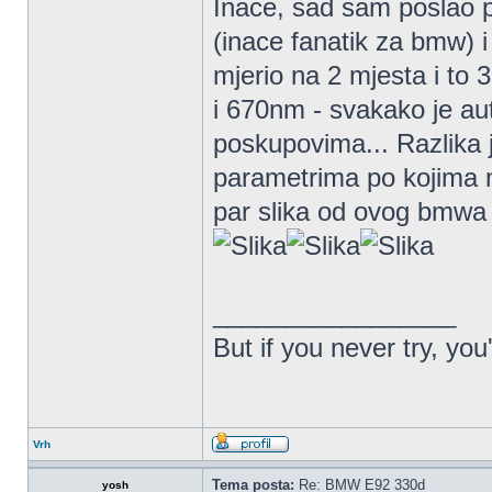
Inace, sad sam poslao 
(inace fanatik za bmw) 
mjerio na 2 mjesta i to 
i 670nm - svakako je aut
poskupovima... Razlika 
parametrima po kojima mj
par slika od ovog bmwa s
_________________
But if you never try, you
Vrh
Tema posta:
Re: BMW E92 330d
yosh