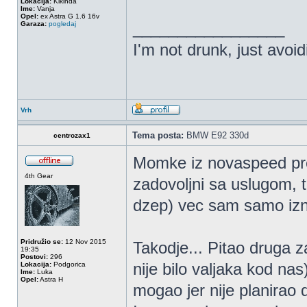
Lokacija:
Kikinda
Ime:
Vanja
Opel:
ex Astra G 1.6 16v
_________________
Garaza:
pogledaj
I'm not drunk, just avoi
Vrh
Tema posta:
BMW E92 330d
centrozax1
Momke iz novaspeed pre
4th Gear
zadovoljni sa uslugom, t
dzep) vec sam samo iznio
Pridružio se:
12 Nov 2015
Takodje... Pitao druga za
19:35
Postovi:
296
nije bilo valjaka kod nas
Lokacija:
Podgorica
Ime:
Luka
Opel:
Astra H
mogao jer nije planirao 