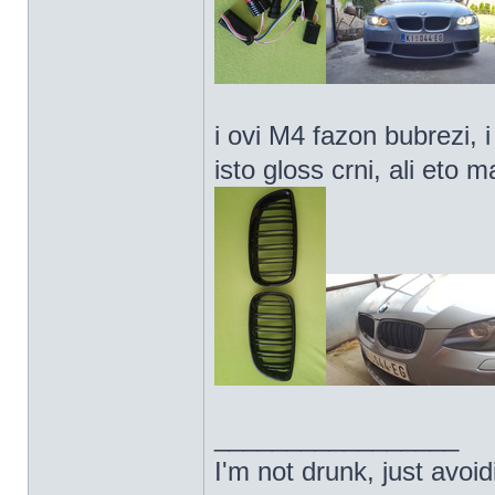
i ovi M4 fazon bubrezi, i 
isto gloss crni, ali eto 
_________________
I'm not drunk, just avoi