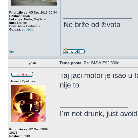
Pridružio se:
05 Dec 2013 05:54
_________________
Postovi:
1846
Lokacija:
Berlin, Dojčland
Ne brže od života
Ime:
Branko
Opel:
Astra Bertone V6
Garaza:
pogledaj
Vrh
Tema posta:
Re: BMW E92 330d
yosh
Taj jaci motor je isao u 
Iskusni Opeldžija
nije to
_________________
I'm not drunk, just avoi
Pridružio se:
02 Dec 2009
16:23
Postovi:
2239