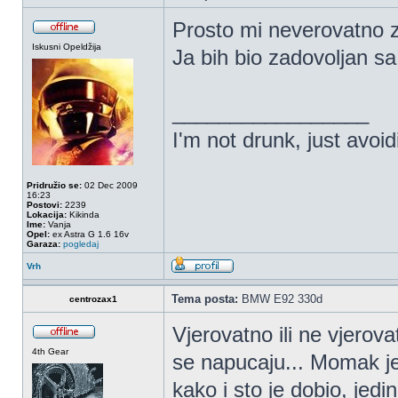
Prosto mi neverovatno zv
Iskusni Opeldžija
Ja bih bio zadovoljan sa
_________________
I'm not drunk, just avoi
Pridružio se:
02 Dec 2009
16:23
Postovi:
2239
Lokacija:
Kikinda
Ime:
Vanja
Opel:
ex Astra G 1.6 16v
Garaza:
pogledaj
Vrh
Tema posta:
BMW E92 330d
centrozax1
Vjerovatno ili ne vjerov
4th Gear
se napucaju... Momak je
kako i sto je dobio, jedi