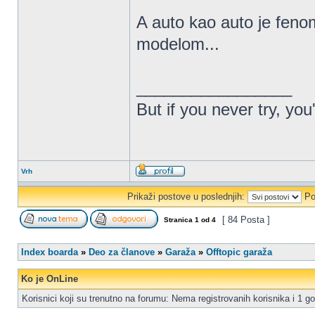
A auto kao auto je feno
modelom...
_________________
But if you never try, you
Vrh
Prikaži postove u poslednjih:
Po
[ 84 Posta ]
Stranica
1
od
4
Index boarda
»
Deo za članove
»
Garaža
»
Offtopic garaža
Ko je OnLine
Korisnici koji su trenutno na forumu: Nema registrovanih korisnika i 1 go