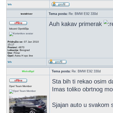
Vrh
Tema posta:
Re: BMW E92 330d
testdriver
Auh kakav primerak
Iskusni Opeldžija
Pridružio se:
07 Jan 2010
15:17
Postovi:
4870
Lokacija:
Beograd
Ime:
Petar
Opel:
Astra H opc line
Vrh
Tema posta:
Re: BMW E92 330d
MiskoBgd
Sta bih ti rekao osim da
Opel Team Member
Imas toliko obrtnog mo
Sjajan auto u svakom s