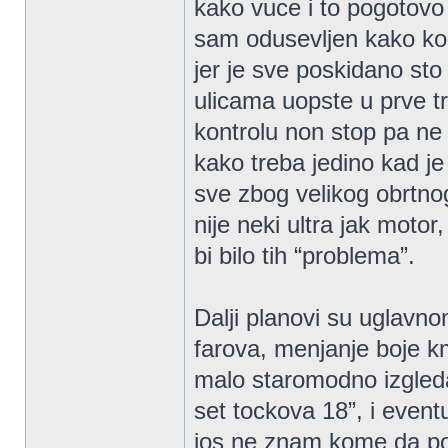
kako vuce i to pogotovo 
sam odusevljen kako ko
jer je sve poskidano sto 
ulicama uopste u prve tri
kontrolu non stop pa ne 
kako treba jedino kad je
sve zbog velikog obrtn
nije neki ultra jak mot
bi bilo tih “problema”.
Dalji planovi su uglavno
farova, menjanje boje 
malo staromodno izgled
set tockova 18”, i even
jos ne znam kome da p