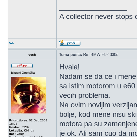
_________________
A collector never stops c
Vrh
Tema posta:
Re: BMW E92 330d
yosh
Hvala!
Iskusni Opeldžija
Nadam se da ce i mene ta
sa istim motorom u e60 k
vecih problema.
Na ovim novijim verzijam
bolje, kod mene nisu skin
Pridružio se:
02 Dec 2009
motora pa su zamenjene 
16:23
Postovi:
2239
Lokacija:
Kikinda
je ok. Ali sam cuo da 
Ime:
Vanja