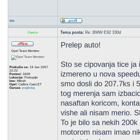
Vrh
Tema posta:
Re: BMW E92 330d
CweLe
Prelep auto!
Opel Team Member
Sto se cipovanja tice j
Pridružio se:
19 Jan 2007
22:22
izmereno u nova speedu
Postovi:
3406
Lokacija:
Prokuplje
Ime:
Milosh
smo dosli do 207.7ks i 
Opel:
Calibra CweLET
Garaza:
pogledaj
tog merenja sam izbacio 
nasaftan koricom, konta
vishe ali nisam merio. 
To je bilo sa nekih 20
motorom nisam imao nika