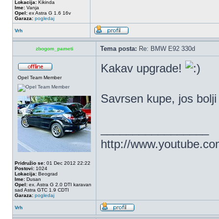
Lokacija:
Kikinda
Ime:
Vanja
Opel:
ex Astra G 1.6 16v
Garaza:
pogledaj
Vrh
Tema posta:
Re: BMW E92 330d
zbogom_pameti
Kakav upgrade!
Opel Team Member
Savrsen kupe, jos bolji
_________________
http://www.youtube.
Pridružio se:
01 Dec 2012 22:22
Postovi:
1024
Lokacija:
Beograd
Ime:
Dusan
Opel:
ex. Astra G 2.0 DTI karavan
sad Astra GTC 1.9 CDTI
Garaza:
pogledaj
Vrh