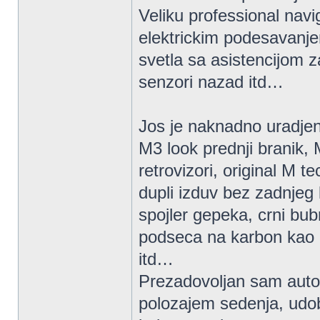
Veliku professional navig
elektrickim podesavanj
svetla sa asistencijom 
senzori nazad itd…
Jos je naknadno uradje
M3 look prednji branik, 
retrovizori, original M 
dupli izduv bez zadnjeg 
spojler gepeka, crni bub
podseca na karbon kao 
itd…
Prezadovoljan sam auto
polozajem sedenja, udo