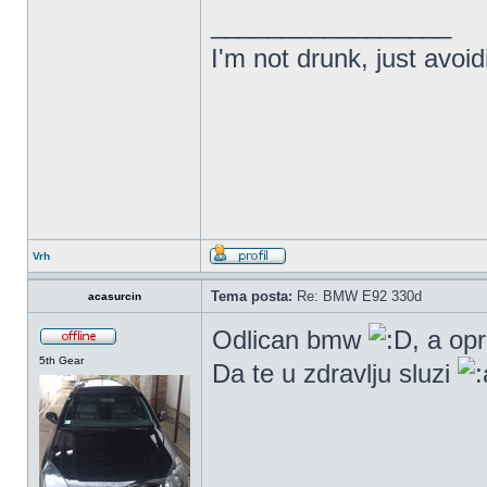
_________________
I'm not drunk, just avoi
Vrh
Tema posta:
Re: BMW E92 330d
acasurcin
Odlican bmw
, a op
5th Gear
Da te u zdravlju sluzi