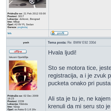
Pridružio se:
21 Feb 2012 03:00
Postovi:
3017
Lokacija:
Jerkovic, Beograd
Ime:
Miloje
Opel:
A3 8V FL Sedan
Garaza:
pogledaj
Vrh
Tema posta:
Re: BMW E92 330d
yosh
Hvala ljudi!
Iskusni Opeldžija
Sto se motora tice, jeste 
registracija, a i je zvuk
pucketa onako pri pusta
Pridružio se:
02 Dec 2009
Ali sta je tu je, ne kaj
16:23
Postovi:
2239
Lokacija:
Kikinda
krenuli da mi seru sto 
Ime:
Vanja
Opel:
ex Astra G 1.6 16v