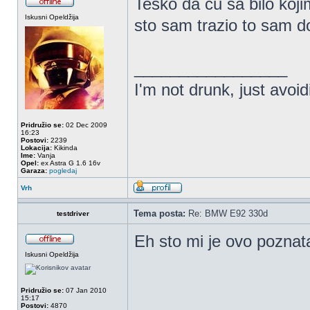
Tesko da cu sa bilo koji
Iskusni Opeldžija
sto sam trazio to sam 
_________________
I'm not drunk, just avoi
Pridružio se:
02 Dec 2009
16:23
Postovi:
2239
Lokacija:
Kikinda
Ime:
Vanja
Opel:
ex Astra G 1.6 16v
Garaza:
pogledaj
Vrh
Tema posta:
Re: BMW E92 330d
testdriver
Eh sto mi je ovo poznat
Iskusni Opeldžija
Pridružio se:
07 Jan 2010
15:17
Postovi:
4870