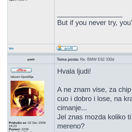
_________________
But if you never try, you
Vrh
Tema posta:
Re: BMW E92 330d
yosh
Hvala ljudi!
Iskusni Opeldžija
A ne znam vise, za chip
cuo i dobro i lose, na kr
cimanje...
Jel znas mozda koliko t
Pridružio se:
02 Dec 2009
mereno?
16:23
Postovi:
2239