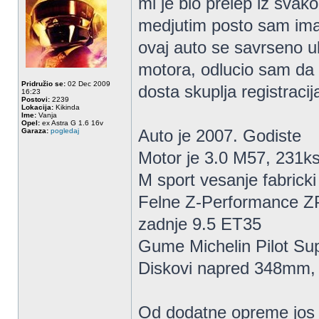
mi je bio prelep iz svako
medjutim posto sam ima
ovaj auto se savrseno 
motora, odlucio sam da g
Pridružio se:
02 Dec 2009
dosta skuplja registracij
16:23
Postovi:
2239
Lokacija:
Kikinda
Ime:
Vanja
Opel:
ex Astra G 1.6 16v
Auto je 2007. Godiste
Garaza:
pogledaj
Motor je 3.0 M57, 231k
M sport vesanje fabricki
Felne Z-Performance Z
zadnje 9.5 ET35
Gume Michelin Pilot Sup
Diskovi napred 348mm
Od dodatne opreme jos 