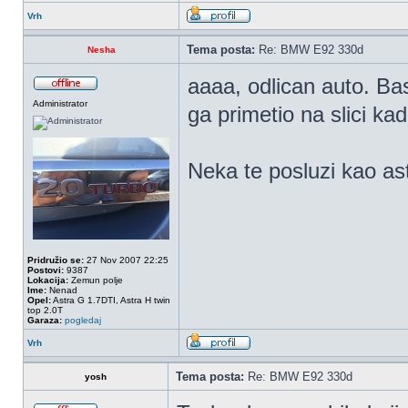
Vrh
Tema posta:
Re: BMW E92 330d
Nesha
aaaa, odlican auto. Ba
Administrator
ga primetio na slici ka
Neka te posluzi kao as
Pridružio se:
27 Nov 2007 22:25
Postovi:
9387
Lokacija:
Zemun polje
Ime:
Nenad
Opel:
Astra G 1.7DTI, Astra H twin
top 2.0T
Garaza:
pogledaj
Vrh
Tema posta:
Re: BMW E92 330d
yosh