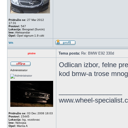
Pridružio se:
27 Mar 2012
17:31
Postovi:
547
Lokacija:
Beograd (Surcin)
Ime:
Aleksandar
Opel:
Opel signum 1.9 cdti
Vrh
Tema posta:
Re: BMW E92 330d
pistre
Odlican izbor, felne pr
Administrator
kod bmw-a trose mnogo
_________________
www.wheel-specialist.
Pridružio se:
03 Dec 2008 18:03
Postovi:
15445
Lokacija:
bg, vozdovac
Ime:
Nebojsa
Opel:
Manta A