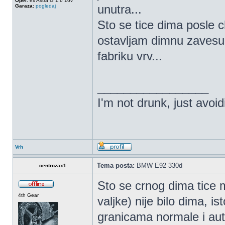
Opel:
ex Astra G 1.6 16v
unutra...
Garaza:
pogledaj
Sto se tice dima posle 
ostavljam dimnu zavesu,
fabriku vrv...
_________________
I'm not drunk, just avoi
Vrh
Tema posta:
BMW E92 330d
centrozax1
Sto se crnog dima tice m
4th Gear
valjke) nije bilo dima, i
granicama normale i au