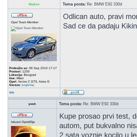
Tema posta:
Re: BMW E92 330d
Majkan
Odlican auto, pravi mo
Opel Team Member
Sad ce da padaju Kiki
Pridružio se:
08 Sep 2010 17:17
Postovi:
1250
Lokacija:
Beograd
Ime:
Milan
Opel:
Vectra C GTS, Astra G
Garaza:
pogledaj
Vrh
Tema posta:
Re: BMW E92 330d
yosh
Kupe prosao prvi test, 
Iskusni Opeldžija
autom, put bukvalno nis
2 sata voznje kocilo u l