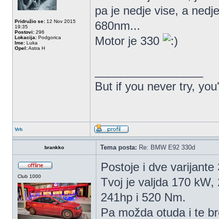
pa je nedje vise, a ned
Pridružio se:
12 Nov 2015
680nm...
19:35
Postovi:
296
Motor je 330
Lokacija:
Podgorica
Ime:
Luka
Opel:
Astra H
_________________
But if you never try, you
Vrh
Tema posta:
Re: BMW E92 330d
brankko
Postoje i dve varijant
Club 1000
Tvoj je valjda 170 kW, 
241hp i 520 Nm.
Pa možda otuda i te br