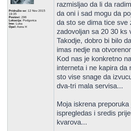
razmisljao da li da radi
Pridružio se:
12 Nov 2015
da oni i sad mogu da poja
19:35
Postovi:
296
da sto se dima tice sve 
Lokacija:
Podgorica
Ime:
Luka
Opel:
Astra H
zadovoljan sa 20 30 ks v
Takodje, dobro bi bilo da
imas nedje na otvorenom
Kod nas je konkretno naj
interneta i ne kapira da 
sto vise snage da izvucu
dva-tri mala servisa...
Moja iskrena preporuka 
ispregledas i sredis pri
kvarova...