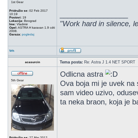
1st Gear
Pridružio se:
02 Feb 2017
_________________
10:19
Postovi:
19
Lokacija:
Beograd
"Work hard in silence, l
Ime:
Vladimir
Opel:
ASTRA H karavan 1.9 cdti
2008.
Garaza:
pogledaj
Vrh
Tema posta:
Re: Astra J 1.4 NET SPORT
acasurcin
Odlicna astra
5th Gear
Ova boja mi je uvek na s
sam video uzivo, odusev
ta neka braon, koja je
Pridružio se:
27 Mar 2012