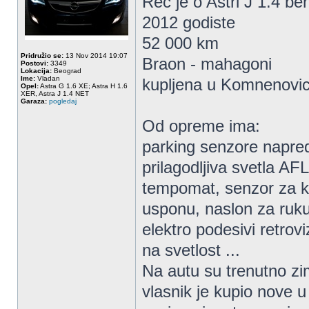
Rec je o Astri J 1.4 be
2012 godiste
52 000 km
Pridružio se:
13 Nov 2014 19:07
Braon - mahagoni
Postovi:
3349
Lokacija:
Beograd
Ime:
Vladan
kupljena u Komnenovi
Opel:
Astra G 1.6 XE; Astra H 1.6
XER, Astra J 1.4 NET
Garaza:
pogledaj
Od opreme ima:
parking senzore napred
prilagodljiva svetla AFL
tempomat, senzor za ki
usponu, naslon za ruk
elektro podesivi retrovi
na svetlost ...
Na autu su trenutno z
vlasnik je kupio nove