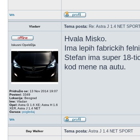
Vrh
Tema posta:
Re: Astra J 1.4 NET SPOR
Vladarr
Hvala Misko.
Iskusni Opeldžija
Ima lepih fabrickih fel
Stefan ima super 18-tic
kod mene na autu.
Pridružio se:
13 Nov 2014 19:07
Postovi:
3349
Lokacija:
Beograd
Ime:
Vladan
Opel:
Astra G 1.6 XE; Astra H 1.6
XER, Astra J 1.4 NET
Garaza:
pogledaj
Vrh
Tema posta:
Astra J 1.4 NET SPORT
Day Walker