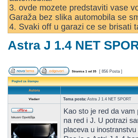
3. ovde mozete predstaviti vase voz
Garaža bez slika automobila se s
4. Svaki off u garazi ce se brisati
Astra J 1.4 NET SPO
[ 856 Posta ]
Stranica
1
od
35
Pogled za štampu
Autoru
Tema posta:
Astra J 1.4 NET SPORT
Vladarr
Kao sto je red da vam 
Iskusni Opeldžija
na red i J. U potrazi 
placeva u inostranstvu 