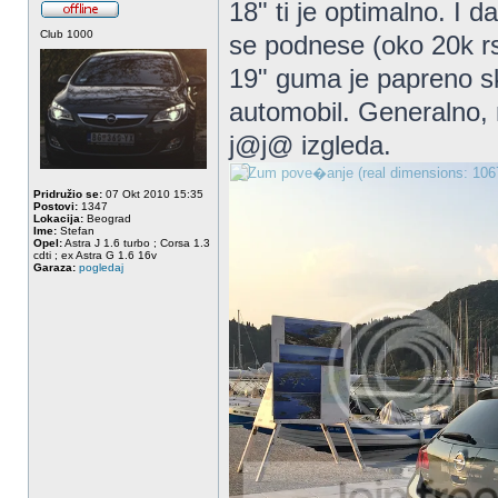
18" ti je optimalno. I 
Club 1000
se podnese (oko 20k rs
19" guma je papreno sku
automobil. Generalno, 
j@j@ izgleda.
Pridružio se:
07 Okt 2010 15:35
Postovi:
1347
Lokacija:
Beograd
Ime:
Stefan
Opel:
Astra J 1.6 turbo ; Corsa 1.3
cdti ; ex Astra G 1.6 16v
Garaza:
pogledaj