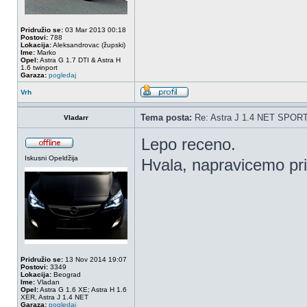
Pridružio se:
03 Mar 2013 00:18
Postovi:
788
Lokacija:
Aleksandrovac (župski)
Ime:
Marko
Opel:
Astra G 1.7 DTI & Astra H
1.6 twinport
Garaza:
pogledaj
Vrh
Tema posta:
Re: Astra J 1.4 NET SPOR
Vladarr
Lepo receno.
Iskusni Opeldžija
Hvala, napravicemo pri
Pridružio se:
13 Nov 2014 19:07
Postovi:
3349
Lokacija:
Beograd
Ime:
Vladan
Opel:
Astra G 1.6 XE; Astra H 1.6
XER, Astra J 1.4 NET
Garaza:
pogledaj