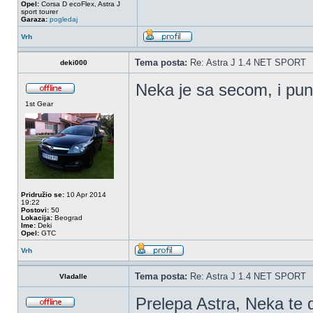
Opel:
Corsa D ecoFlex, Astra J
sport tourer
Garaza:
pogledaj
Vrh
Tema posta:
Re: Astra J 1.4 NET SPORT
deki000
Neka je sa secom, i pun
1st Gear
Pridružio se:
10 Apr 2014
19:22
Postovi:
50
Lokacija:
Beograd
Ime:
Deki
Opel:
GTC
Vrh
Tema posta:
Re: Astra J 1.4 NET SPORT
Vladalle
Prelepa Astra, Neka te d