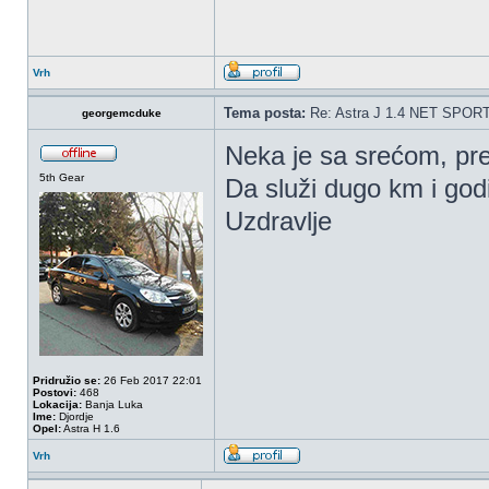
Vrh
Tema posta:
Re: Astra J 1.4 NET SPOR
georgemcduke
Neka je sa srećom, prel
5th Gear
Da služi dugo km i god
Uzdravlje
Pridružio se:
26 Feb 2017 22:01
Postovi:
468
Lokacija:
Banja Luka
Ime:
Djordje
Opel:
Astra H 1.6
Vrh