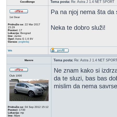
Tema posta:
Re: Astra J 1.4 NET SPORT
CocoBongo
Pa na njoj nema šta da
1st Gear
Pridružio se:
22 Mar 2017
Neka te dobro služi!
15:29
Postovi:
17
Lokacija:
Beograd
Ime:
Janko
Opel:
Astra G 1.6 8V
Garaza:
pogledaj
Vrh
Tema posta:
Re: Astra J 1.4 NET SPOR
Marere
Ne znam kako si izdrz
Club 1000
da te sluzi, bas bas 
mislim da nema savrse
Pridružio se:
04 Sep 2012 15:12
Postovi:
1730
Lokacija:
mp
Ime:
Mare