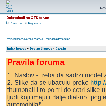
Mest
Dobrodošli na OTS forum
Prijavite se
Registruj se
Pogledaj neodgovorene postove
|
Pogledaj aktivne teme
Index boarda
»
Deo za članove
»
Garaža
Pravila foruma
1. Naslov - treba da sadrzi model 
2. Slike da se ubacuju preko
http:
thumbnail i to po tri do cetri slike
ljudi koji imaju i dalje dial-up, po
automobila!"