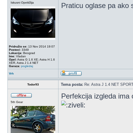
Iskusni Opeldžija
Praticu oglase pa ako 
Pridružio se:
13 Nov 2014 19:07
Postovi:
3349
Lokacija:
Beograd
Ime:
Vladan
Opel:
Astra G 1.6 XE; Astra H 1.6
XER, Astra J 1.4 NET
Garaza:
pogledaj
Vrh
Tema posta:
Re: Astra J 1.4 NET SPOR
Todor93
Perfekcija izgleda ima 
5th Gear