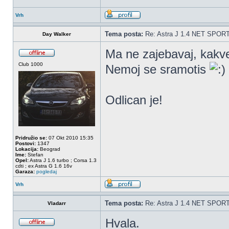
Vrh
Tema posta:
Re: Astra J 1.4 NET SPOR
Day Walker
Ma ne zajebavaj, kakv
Club 1000
Nemoj se sramotis
Odlican je!
Pridružio se:
07 Okt 2010 15:35
Postovi:
1347
Lokacija:
Beograd
Ime:
Stefan
Opel:
Astra J 1.6 turbo ; Corsa 1.3
cdti ; ex Astra G 1.6 16v
Garaza:
pogledaj
Vrh
Tema posta:
Re: Astra J 1.4 NET SPOR
Vladarr
Hvala.