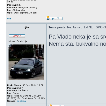
17:31
Postovi:
547
Lokacija:
Beograd (Surcin)
Ime:
Aleksandar
Opel:
Opel signum 1.9 cdti
Vrh
Tema posta:
Re: Astra J 1.4 NET SPOR
djile
Pa Vlado neka je sa sr
Iskusni Opeldžija
Nema sta, bukvalno n
Pridružio se:
30 Jun 2014 13:59
Postovi:
2007
Lokacija:
Kruševac
Ime:
Stefan
Opel:
Astra G Bertone 1.8 16V
(Z18XE); Ex: Opel Astra G 1.6 16V
Garaza:
pogledaj