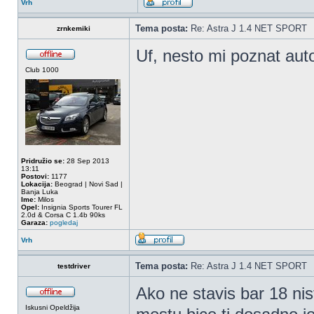
Vrh
Tema posta:
Re: Astra J 1.4 NET SPORT
zrnkemiki
Uf, nesto mi poznat aut
Club 1000
Pridružio se:
28 Sep 2013
13:11
Postovi:
1177
Lokacija:
Beograd | Novi Sad |
Banja Luka
Ime:
Milos
Opel:
Insignia Sports Tourer FL
2.0d & Corsa C 1.4b 90ks
Garaza:
pogledaj
Vrh
Tema posta:
Re: Astra J 1.4 NET SPORT
testdriver
Ako ne stavis bar 18 nis
Iskusni Opeldžija