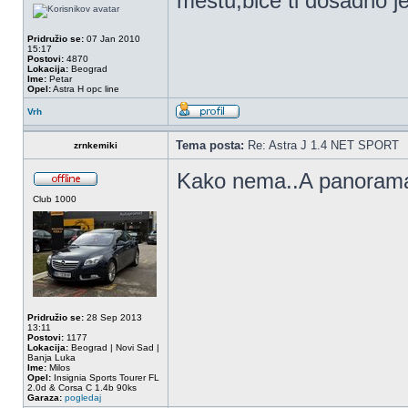
mestu,bice ti dosadno j
Pridružio se:
07 Jan 2010
15:17
Postovi:
4870
Lokacija:
Beograd
Ime:
Petar
Opel:
Astra H opc line
Vrh
Tema posta:
Re: Astra J 1.4 NET SPORT
zrnkemiki
Kako nema..A panora
Club 1000
Pridružio se:
28 Sep 2013
13:11
Postovi:
1177
Lokacija:
Beograd | Novi Sad |
Banja Luka
Ime:
Milos
Opel:
Insignia Sports Tourer FL
2.0d & Corsa C 1.4b 90ks
Garaza:
pogledaj