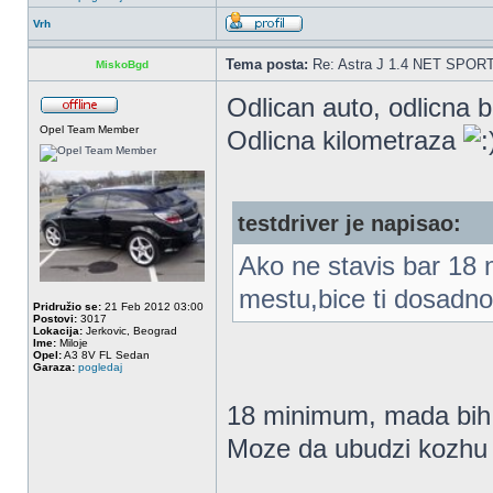
Vrh
Tema posta:
Re: Astra J 1.4 NET SPOR
MiskoBgd
Odlican auto, odlicna 
Opel Team Member
Odlicna kilometraza
testdriver je napisao:
Ako ne stavis bar 18 n
mestu,bice ti dosadno
Pridružio se:
21 Feb 2012 03:00
Postovi:
3017
Lokacija:
Jerkovic, Beograd
Ime:
Miloje
Opel:
A3 8V FL Sedan
Garaza:
pogledaj
18 minimum, mada bih 
Moze da ubudzi kozhu 