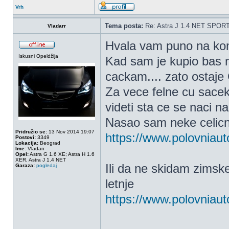
Vrh
Tema posta:
Re: Astra J 1.4 NET SPOR
Vladarr
Hvala vam puno na ko
Iskusni Opeldžija
Kad sam je kupio bas m
cackam.... zato ostaje
Za vece felne cu sacek
videti sta ce se naci na 
Nasao sam neke celicne 
Pridružio se:
13 Nov 2014 19:07
https://www.polovniaut
Postovi:
3349
Lokacija:
Beograd
Ime:
Vladan
Opel:
Astra G 1.6 XE; Astra H 1.6
XER, Astra J 1.4 NET
Ili da ne skidam zimske
Garaza:
pogledaj
letnje
https://www.polovniaut