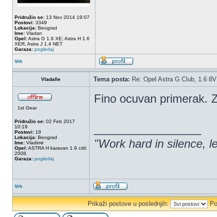
Pridružio se:
13 Nov 2014 19:07
Postovi:
3349
Lokacija:
Beograd
Ime:
Vladan
Opel:
Astra G 1.6 XE; Astra H 1.6
XER, Astra J 1.4 NET
Garaza:
pogledaj
Vrh
Tema posta:
Re: Opel Astra G Club, 1.6 8V
Vladalle
Fino ocuvan primerak. Ze
1st Gear
Pridružio se:
02 Feb 2017
_________________
10:19
Postovi:
19
Lokacija:
Beograd
"Work hard in silence, l
Ime:
Vladimir
Opel:
ASTRA H karavan 1.9 cdti
2008.
Garaza:
pogledaj
Vrh
Prikaži postove u poslednjih:
Po