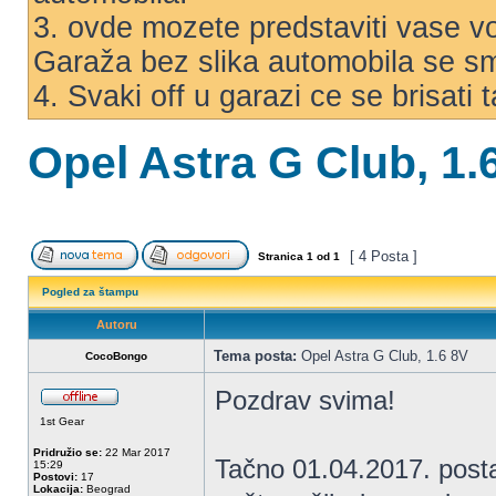
3. ovde mozete predstaviti vase voz
Garaža bez slika automobila se s
4. Svaki off u garazi ce se brisati
Opel Astra G Club, 1.
[ 4 Posta ]
Stranica
1
od
1
Pogled za štampu
Autoru
Tema posta:
Opel Astra G Club, 1.6 8V
CocoBongo
Pozdrav svima!
1st Gear
Pridružio se:
22 Mar 2017
Tačno 01.04.2017. posta
15:29
Postovi:
17
Lokacija:
Beograd