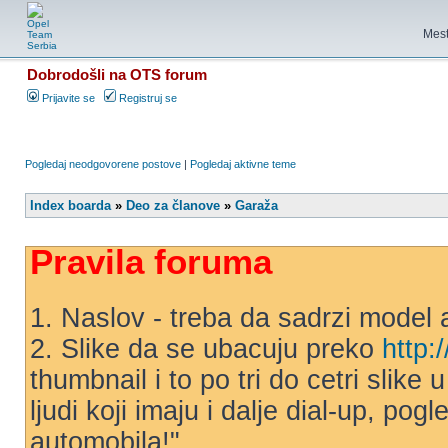
Mest
Dobrodošli na OTS forum
Prijavite se
Registruj se
Pogledaj neodgovorene postove
|
Pogledaj aktivne teme
Index boarda
»
Deo za članove
»
Garaža
Pravila foruma
1. Naslov - treba da sadrzi model 
2. Slike da se ubacuju preko
http:
thumbnail i to po tri do cetri slike
ljudi koji imaju i dalje dial-up, po
automobila!"