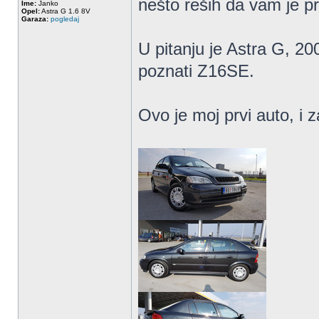
nešto reših da vam je p
Ime:
Janko
Opel:
Astra G 1.6 8V
Garaza:
pogledaj
U pitanju je Astra G, 20
poznati Z16SE.
Ovo je moj prvi auto, i