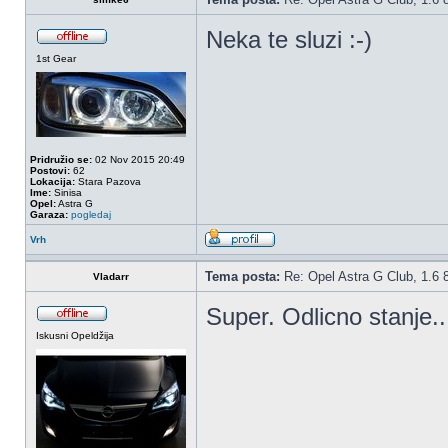
Neka te sluzi :-)
1st Gear
Pridružio se:
02 Nov 2015 20:49
Postovi:
62
Lokacija:
Stara Pazova
Ime:
Sinisa
Opel:
Astra G
Garaza:
pogledaj
Vrh
Tema posta:
Re: Opel Astra G Club, 1.6 
Vladarr
Super. Odlicno stanje..
Iskusni Opeldžija