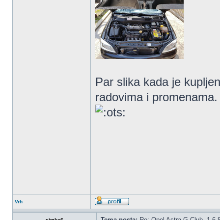
Par slika kada je kuplje
radovima i promenama.
Vrh
Tema posta:
Re: Opel Astra G Club, 1.6 
simke6