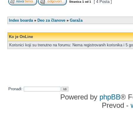
[ 4 Posta ]
Stranica
1
od
1
Index boarda
»
Deo za članove
»
Garaža
Ko je OnLine
Korisnici koji su trenutno na forumu: Nema registrovanih korisnika i 5 go
Pronađi:
Powered by
phpBB
® F
Prevod -