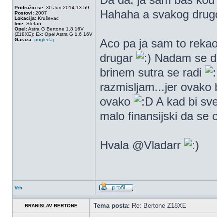
Pridružio se:
30 Jun 2014 13:59
Hahaha a svakog drugo
Postovi:
2007
Lokacija:
Kruševac
Ime:
Stefan
Opel:
Astra G Bertone 1.8 16V
(Z18XE); Ex: Opel Astra G 1.6 16V
Garaza:
pogledaj
Aco pa ja sam to reka
drugar
Nadam se da 
brinem sutra se radi
razmisljam...jer ovako b
ovako
A kad bi sve
malo finansijski da se
Hvala @Vladarr
Vrh
Tema posta:
Re: Bertone Z18XE
BRANISLAV BERTONE