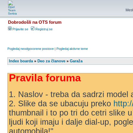
Mest
Dobrodošli na OTS forum
Prijavite se
Registruj se
Pogledaj neodgovorene postove
|
Pogledaj aktivne teme
Index boarda
»
Deo za članove
»
Garaža
Pravila foruma
1. Naslov - treba da sadrzi model 
2. Slike da se ubacuju preko
http:
thumbnail i to po tri do cetri slike
ljudi koji imaju i dalje dial-up, po
automobila!"