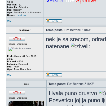
Version
Tres
Sportive
18:16
Postovi:
712
Lokacija:
Subotica
Ime:
Miroslav
Opel:
Truli kadett na klocnama
Garaza:
pogledaj
Vrh
Tema posta:
Re: Bertone Z18XE
testdriver
nek je sa srecom, odrad
Iskusni Opeldžija
natenane
Pridružio se:
07 Jan 2010
15:17
Postovi:
4870
Lokacija:
Beograd
Ime:
Petar
Opel:
Astra H opc line
Vrh
Tema posta:
Re: Bertone Z18XE
djile
Hvala puno drustvo
Iskusni Opeldžija
Posveticu joj ja puno l