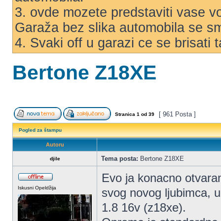
3. ovde mozete predstaviti vase voz
Garaža bez slika automobila se s
4. Svaki off u garazi ce se brisati
Bertone Z18XE
[ 961 Posta ]
Stranica
1
od
39
Pogled za štampu
Autoru
Tema posta:
Bertone Z18XE
djile
Evo ja konacno otvara
Iskusni Opeldžija
svog novog ljubimca, u
1.8 16v (z18xe).