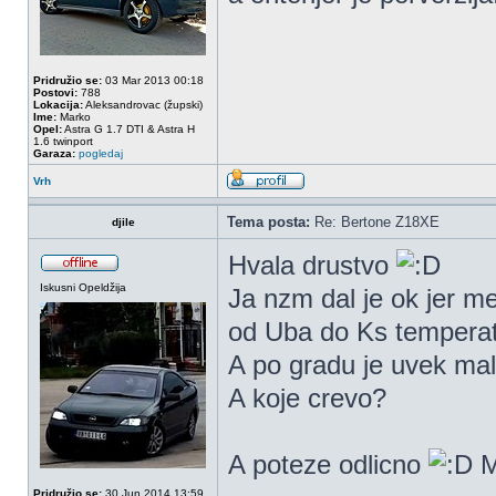
Pridružio se:
03 Mar 2013 00:18
Postovi:
788
Lokacija:
Aleksandrovac (župski)
Ime:
Marko
Opel:
Astra G 1.7 DTI & Astra H
1.6 twinport
Garaza:
pogledaj
Vrh
Tema posta:
Re: Bertone Z18XE
djile
Hvala drustvo
Iskusni Opeldžija
Ja nzm dal je ok jer me
od Uba do Ks temperatu
A po gradu je uvek malo
A koje crevo?
A poteze odlicno
M
Pridružio se:
30 Jun 2014 13:59