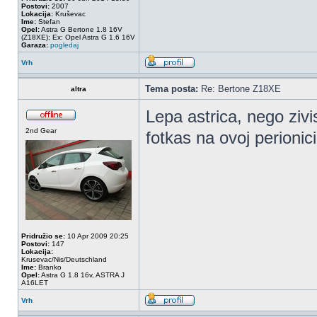
Postovi:
2007
Lokacija:
Kruševac
Ime:
Stefan
Opel:
Astra G Bertone 1.8 16V
(Z18XE); Ex: Opel Astra G 1.6 16V
Garaza:
pogledaj
Vrh
Tema posta:
Re: Bertone Z18XE
altra
Lepa astrica, nego zivis
2nd Gear
fotkas na ovoj perioni
Pridružio se:
10 Apr 2009 20:25
Postovi:
147
Lokacija:
Krusevac/Nis/Deutschland
Ime:
Branko
Opel:
Astra G 1.8 16v, ASTRA J
A16LET
Vrh