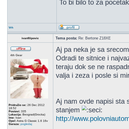
To bi bilo to za poceta
Vrh
Tema posta:
Re: Bertone Z18XE
ivanfilipovic
Aj pa neka je sa sreco
4th Gear
Odradi te sitnice i najvaz
teraju dok se ne raspad
valja i zeza i posle si m
Aj nam ovde napisi sta
Pridružio se:
26 Dec 2012
stanjem
18:52
Postovi:
335
Lokacija:
Beograd(Grocka)
http://www.polovniautomo
Ime:
Ivan
Opel:
Astra G Classic 1.6 16v
Garaza:
pogledaj