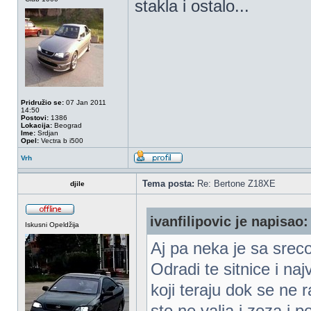
stakla i ostalo...
Pridružio se:
07 Jan 2011
14:50
Postovi:
1386
Lokacija:
Beograd
Ime:
Srdjan
Opel:
Vectra b i500
Vrh
Tema posta:
Re: Bertone Z18XE
djile
ivanfilipovic je napisao:
Iskusni Opeldžija
Aj pa neka je sa sre
Odradi te sitnice i naj
koji teraju dok se ne
sto ne valja i zeza i p