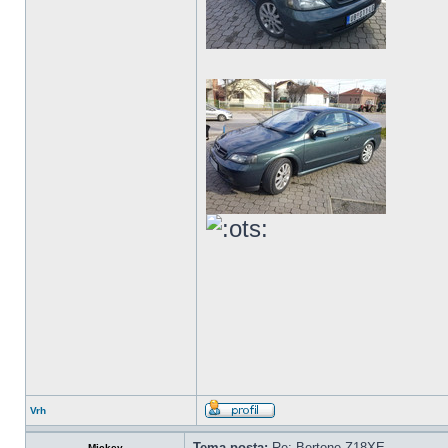
Vrh
Tema posta:
Re: Bertone Z18XE
Mickey