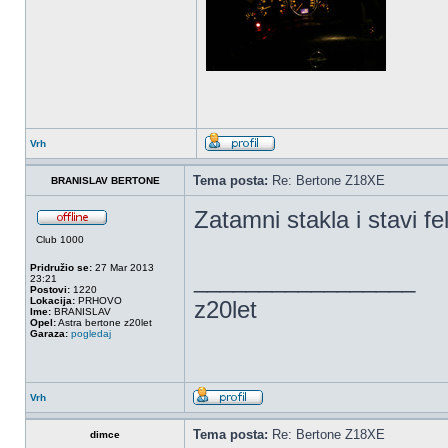
Vrh
Tema posta:
Re: Bertone Z18XE
BRANISLAV BERTONE
Zatamni stakla i stavi fe
Club 1000
Pridružio se:
27 Mar 2013
_________________
23:21
Postovi:
1220
Lokacija:
PRHOVO
z20let
Ime:
BRANISLAV
Opel:
Astra bertone z20let
Garaza:
pogledaj
Vrh
Tema posta:
Re: Bertone Z18XE
dimce