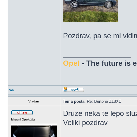
Pozdrav, pa se mi vid
_________________
Opel
- The future is 
Vrh
Tema posta:
Re: Bertone Z18XE
Vladarr
Druze neka te lepo slu
Iskusni Opeldžija
Veliki pozdrav