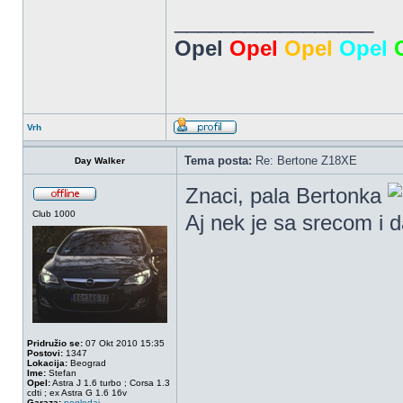
_________________
Opel
Opel
Opel
Opel
Vrh
Tema posta:
Re: Bertone Z18XE
Day Walker
Znaci, pala Bertonka
Club 1000
Aj nek je sa srecom i
Pridružio se:
07 Okt 2010 15:35
Postovi:
1347
Lokacija:
Beograd
Ime:
Stefan
Opel:
Astra J 1.6 turbo ; Corsa 1.3
cdti ; ex Astra G 1.6 16v
Garaza:
pogledaj