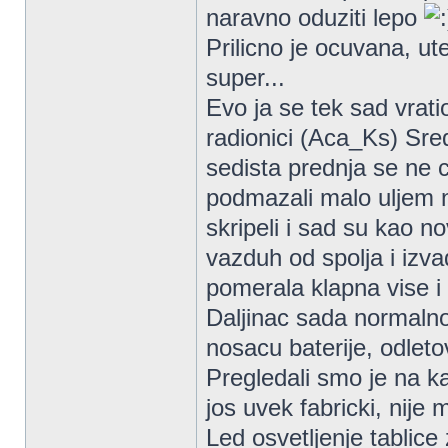
naravno oduziti lepo
Prilicno je ocuvana, ute
super...
Evo ja se tek sad vrati
radionici (Aca_Ks) Sre
sedista prednja se ne c
podmazali malo uljem n
skripeli i sad su kao n
vazduh od spolja i izva
pomerala klapna vise i
Daljinac sada normalno 
nosacu baterije, odleto
Pregledali smo je na k
jos uvek fabricki, nije 
Led osvetljenje tablice