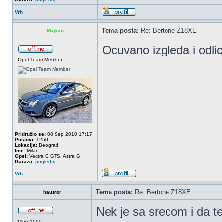
Vrh
Tema posta:
Re: Bertone Z18XE
Majkan
Ocuvano izgleda i odli
Opel Team Member
Pridružio se:
08 Sep 2010 17:17
Postovi:
1250
Lokacija:
Beograd
Ime:
Milan
Opel:
Vectra C GTS, Astra G
Garaza:
pogledaj
Vrh
Tema posta:
Re: Bertone Z18XE
haustor
Nek je sa srecom i da te
Club 1000