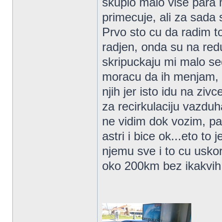
skupio malo vise para 
primecuje, ali za sad
Prvo sto cu da radim to
radjen, onda su na redu
skripuckaju mi malo sed
moracu da ih menjam, s
njih jer isto idu na zi
za recirkulaciju vazdu
ne vidim dok vozim, pa
astri i bice ok...eto to
njemu sve i to cu usko
oko 200km bez ikakvi