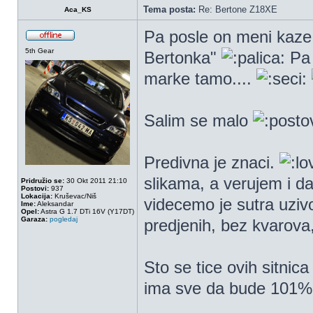
Tema posta:
Re: Bertone Z18XE
Aca_KS
Pa posle on meni kaze
5th Gear
Bertonka"
Pa 
marke tamo....
Salim se malo
Predivna je znaci.
slikama, a verujem i da
Pridružio se:
30 Okt 2011 21:10
Postovi:
937
Lokacija:
Kruševac/Niš
videcemo je sutra uziv
Ime:
Aleksandar
Opel:
Astra G 1.7 DTi 16V (Y17DT)
Garaza:
pogledaj
predjenih, bez kvarova,
Sto se tice ovih sitnic
ima sve da bude 101% 