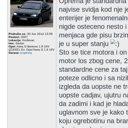
Oprema je standardna d
najvise svidja kod nj
enterijer je fenomenal
nigde osteceno nesto i
menjaca gde pisu brzin
Pridružio se:
30 Jun 2014 13:59
Postovi:
2007
Lokacija:
Kruševac
je u super stanju
Ime:
Stefan
Opel:
Astra G Bertone 1.8 16V
(Z18XE); Ex: Opel Astra G 1.6 16V
Sto se tice motora i o
Garaza:
pogledaj
motor los zbog cene, 2
standardne cene za taj 
poteze odlicno i sa nizi
izgleda da uopste ne t
uopste cadjav, ujutru 
da zadimi i kad je hlad
uglavnom sve je kako t
koju ogrebotinu na bra