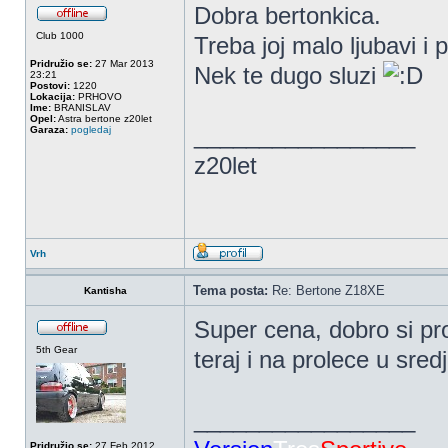
Dobra bertonkica.
Club 1000
Treba joj malo ljubavi i 
Pridružio se:
27 Mar 2013
Nek te dugo sluzi
23:21
Postovi:
1220
Lokacija:
PRHOVO
Ime:
BRANISLAV
Opel:
Astra bertone z20let
_________________
Garaza:
pogledaj
z20let
Vrh
Tema posta:
Re: Bertone Z18XE
Kantisha
Super cena, dobro si p
5th Gear
teraj i na prolece u sred
_________________
Pridružio se:
27 Feb 2012