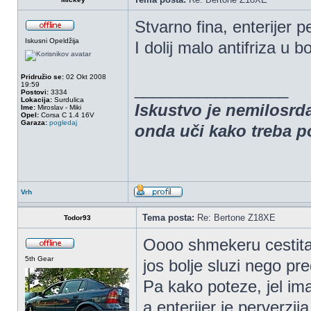
Stvarno fina, enterijer 
Iskusni Opeldžija
I dolij malo antifriza u
Pridružio se:
02 Okt 2008
_________________
19:59
Postovi:
3334
Lokacija:
Surdulica
Iskustvo je nemilosrda
Ime:
Miroslav - Miki
Opel:
Corsa C 1.4 16V
Garaza:
pogledaj
onda uči kako treba po
Vrh
Tema posta:
Re: Bertone Z18XE
Todor93
Oooo shmekeru cesti
5th Gear
jos bolje sluzi nego p
Pa kako poteze, jel im
a enterijer je perverzij