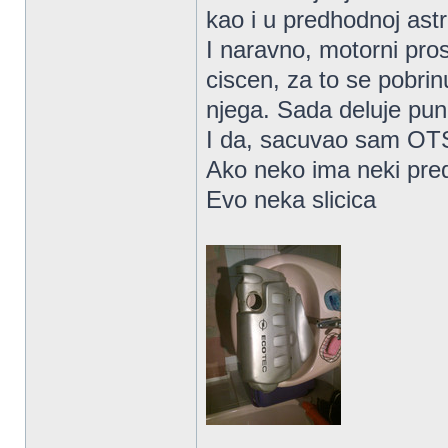
kao i u predhodnoj astr
I naravno, motorni pr
ciscen, za to se pobri
njega. Sada deluje puno
I da, sacuvao sam OTS
Ako neko ima neki pre
Evo neka slicica