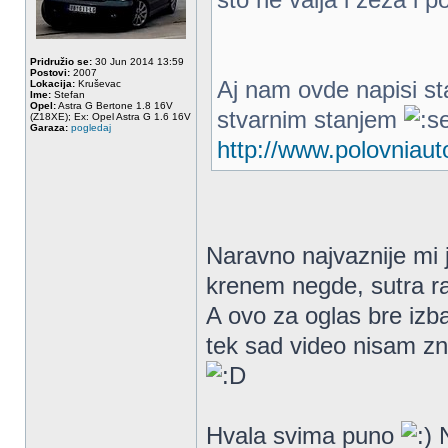
Pridružio se:
30 Jun 2014 13:59
Postovi:
2007
Aj nam ovde napisi s
Lokacija:
Kruševac
Ime:
Stefan
Opel:
Astra G Bertone 1.8 16V
stvarnim stanjem
(Z18XE); Ex: Opel Astra G 1.6 16V
Garaza:
pogledaj
http://www.polovniauto
Naravno najvaznije mi
krenem negde, sutra ran
A ovo za oglas bre izb
tek sad video nisam zn
Hvala svima puno
N