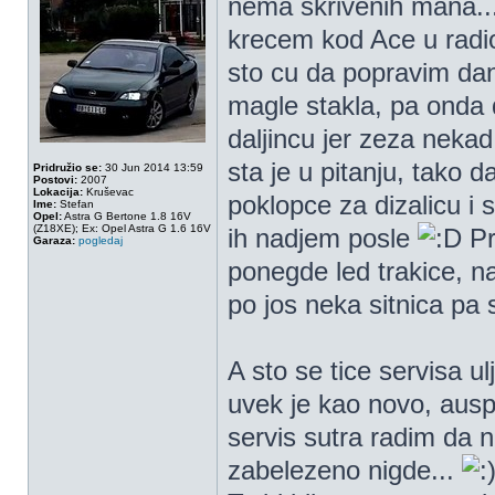
nema skrivenih mana...
krecem kod Ace u radi
sto cu da popravim dana
magle stakla, pa onda 
daljincu jer zeza neka
sta je u pitanju, tako
Pridružio se:
30 Jun 2014 13:59
Postovi:
2007
Lokacija:
Kruševac
poklopce za dizalicu i
Ime:
Stefan
Opel:
Astra G Bertone 1.8 16V
(Z18XE); Ex: Opel Astra G 1.6 16V
ih nadjem posle
Pr
Garaza:
pogledaj
ponegde led trakice,
po jos neka sitnica pa 
A sto se tice servisa 
uvek je kao novo, auspu
servis sutra radim da n
zabelezeno nigde...