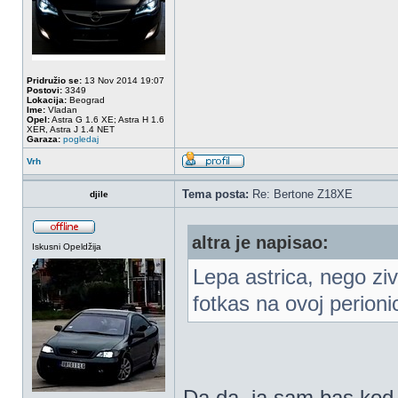
Pridružio se:
13 Nov 2014 19:07
Postovi:
3349
Lokacija:
Beograd
Ime:
Vladan
Opel:
Astra G 1.6 XE; Astra H 1.6
XER, Astra J 1.4 NET
Garaza:
pogledaj
Vrh
Tema posta:
Re: Bertone Z18XE
djile
altra je napisao:
Iskusni Opeldžija
Lepa astrica, nego zivi
fotkas na ovoj perion
Da da, ja sam bas ko