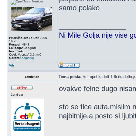
samo polako
_________________
Ni Mile Golja nije vise g
Pridružio se:
16 Dec 2006
16:25
Postovi:
4848
Lokacija:
Beograd
Ime:
Zarko
Opel:
Vectra A 3.0 mv6
Garaza:
pogledaj
Vrh
Tema posta:
Re: opel kadett 1.6i (kadettinjo)
sandokan
ovakve felne dugo nisam
1st Gear
sto se tice auta,mislim 
najbitnije,a posto si lj