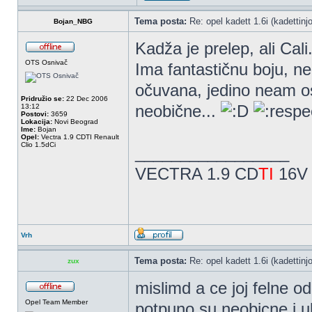
Tema posta:
Re: opel kadett 1.6i (kadettinjo)
Bojan_NBG
Kadža je prelep, ali Cali
OTS Osnivač
Ima fantastičnu boju, ne
očuvana, jedino neam os
Pridružio se:
22 Dec 2006
neobične...
13:12
Postovi:
3659
Lokacija:
Novi Beograd
Ime:
Bojan
Opel:
Vectra 1.9 CDTI Renault
Clio 1.5dCi
_________________
VECTRA 1.9 CD
TI
16V 
Vrh
Tema posta:
Re: opel kadett 1.6i (kadettinjo)
zux
mislimd a ce joj felne odl
Opel Team Member
potpuno su neobicne i u