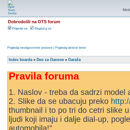
Mest
Dobrodošli na OTS forum
Prijavite se
Registruj se
Pogledaj neodgovorene postove
|
Pogledaj aktivne teme
Index boarda
»
Deo za članove
»
Garaža
Pravila foruma
1. Naslov - treba da sadrzi model 
2. Slike da se ubacuju preko
http:
thumbnail i to po tri do cetri slike
ljudi koji imaju i dalje dial-up, po
automobila!"