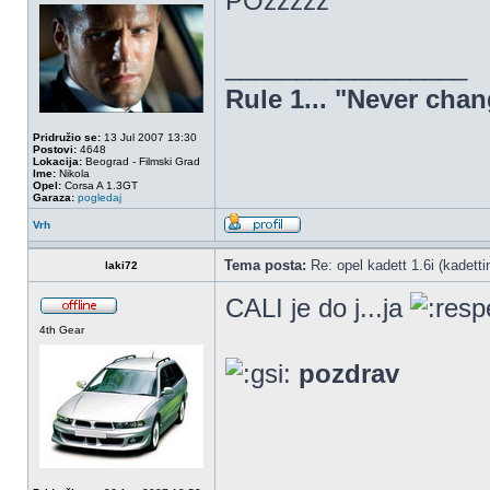
POzzzzz
_________________
Rule 1... "Never chan
Pridružio se:
13 Jul 2007 13:30
Postovi:
4648
Lokacija:
Beograd - Filmski Grad
Ime:
Nikola
Opel:
Corsa A 1.3GT
Garaza:
pogledaj
Vrh
Tema posta:
Re: opel kadett 1.6i (kadettin
laki72
CALI je do j...ja
4th Gear
pozdrav