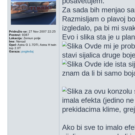
posavetujem.
Za sada bih menjao sa
Razmisljam o plavoj boj
izgledalo, pa bi mi sva
Pridružio se:
27 Nov 2007 22:25
Evo i slika sta je u pla
Postovi:
9387
Lokacija:
Zemun polje
Ime:
Nenad
Ovde mi je prob
Opel:
Astra G 1.7DTI, Astra H twin
top 2.0T
Garaza:
pogledaj
stavi sijalica druge boj
Ovde ide ista sij
znam da li bi samo boja
za ovu konzolu s
imala efekta (jedino ne 
prekidacima klime, gre
Ako bi sve to imalo efe