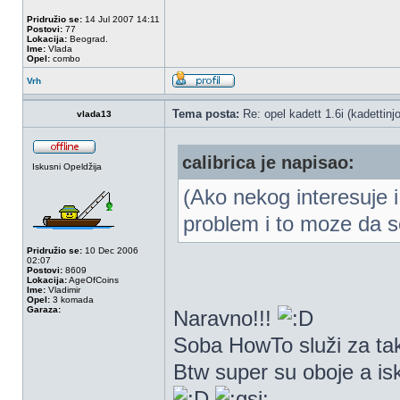
Pridružio se:
14 Jul 2007 14:11
Postovi:
77
Lokacija:
Beograd.
Ime:
Vlada
Opel:
combo
Vrh
Tema posta:
Re: opel kadett 1.6i (kadettinjo)
vlada13
calibrica je napisao:
Iskusni Opeldžija
(Ako nekog interesuje i
problem i to moze da se
Pridružio se:
10 Dec 2006
02:07
Postovi:
8609
Lokacija:
AgeOfCoins
Ime:
Vladimir
Opel:
3 komada
Garaza:
Naravno!!!
Soba HowTo služi za takv
Btw super su oboje a isk