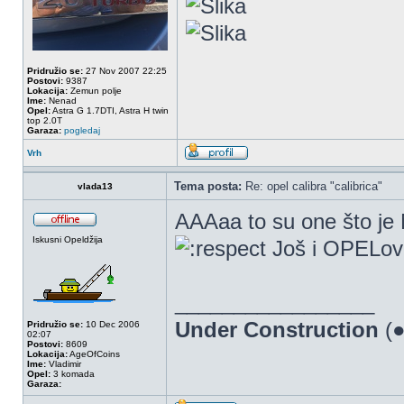
Pridružio se:
27 Nov 2007 22:25
Postovi:
9387
Lokacija:
Zemun polje
Ime:
Nenad
Opel:
Astra G 1.7DTI, Astra H twin
top 2.0T
Garaza:
pogledaj
Vrh
Tema posta:
Re: opel calibra "calibrica"
vlada13
AAAaa to su one što je
Iskusni Opeldžija
Još i OPELov 
_________________
Under Construction
(●
Pridružio se:
10 Dec 2006
02:07
Postovi:
8609
Lokacija:
AgeOfCoins
Ime:
Vladimir
Opel:
3 komada
Garaza: