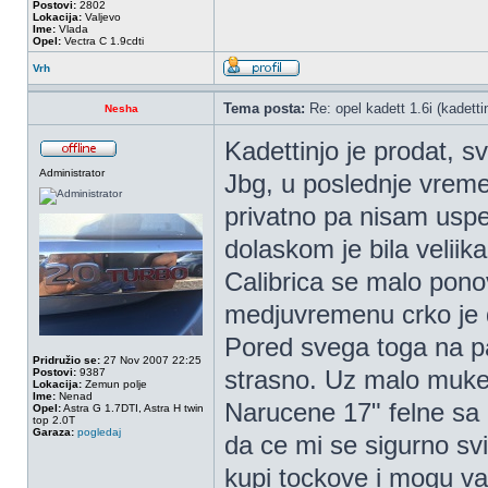
Postovi:
2802
Lokacija:
Valjevo
Ime:
Vlada
Opel:
Vectra C 1.9cdti
Vrh
Tema posta:
Re: opel kadett 1.6i (kadettin
Nesha
Kadettinjo je prodat, s
Administrator
Jbg, u poslednje vreme
privatno pa nisam uspe
dolaskom je bila veliik
Calibrica se malo ponov
medjuvremenu crko je d
Pored svega toga na par
Pridružio se:
27 Nov 2007 22:25
strasno. Uz malo muke 
Postovi:
9387
Lokacija:
Zemun polje
Ime:
Nenad
Narucene 17" felne sa 
Opel:
Astra G 1.7DTI, Astra H twin
top 2.0T
Garaza:
pogledaj
da ce mi se sigurno svi
kupi tockove i mogu va