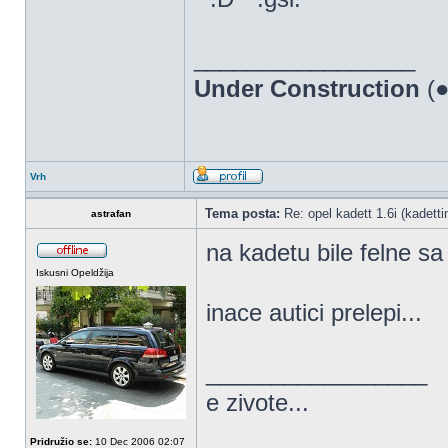
_________________
Under Construction
(●
Vrh
Tema posta:
Re: opel kadett 1.6i (kadettin
astrafan
na kadetu bile felne sa
Iskusni Opeldžija
inace autici prelepi...
_________________
e zivote...
Pridružio se:
10 Dec 2006 02:07