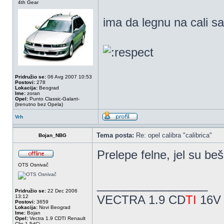
4th Gear
ima da legnu na cali s
Pridružio se:
06 Avg 2007 10:53
Postovi:
278
Lokacija:
Beograd
Ime:
zoran
Opel:
Punto Classic-Galant-
(trenutno bez Opela)
Vrh
Tema posta:
Re: opel calibra "calibrica"
Bojan_NBG
Prelepe felne, jel su be
OTS Osnivač
_________________
Pridružio se:
22 Dec 2006
VECTRA 1.9 CD
TI
16V 
13:12
Postovi:
3659
Lokacija:
Novi Beograd
Ime:
Bojan
Opel:
Vectra 1.9 CDTI Renault
Clio 1.5dCi