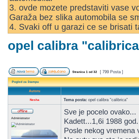
3. ovde mozete predstaviti vase voz
Garaža bez slika automobila se s
4. Svaki off u garazi ce se brisati
opel calibra "calibric
[ 799 Posta ]
Stranica
1
od
32
Pogled za štampu
Autoru
Tema posta:
opel calibra "calibrica"
Nesha
Sve je pocelo ovako...
Administrator
Kadett...1,6i 1988 god.
Posle nekog vremena vo