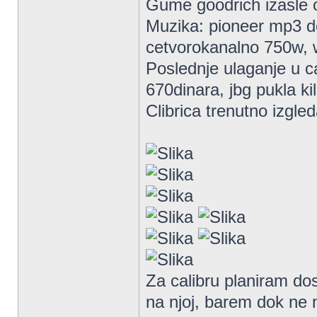
Gume goodrich izasle o
Muzika: pioneer mp3 de
cetvorokanalno 750w, 
Poslednje ulaganje u ca
670dinara, jbg pukla ki
Clibrica trenutno izgle
Za calibru planiram dos
na njoj, barem dok ne 