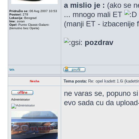
a mislio je :
(ako se n
Pridružio se:
06 Avg 2007 10:53
... mnogo mali ET
Postovi:
278
Lokacija:
Beograd
Ime:
zoran
(manji ET - izbacenije f
Opel:
Punto Classic-Galant-
(trenutno bez Opela)
pozdrav
Vrh
Tema posta:
Re: opel kadett 1.6i (kadetti
Nesha
ne varas se, popuno si 
Administrator
evo sada cu da upload-u