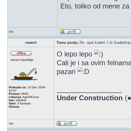
Eto, toliko od mene za
Vrh
Tema posta:
Re: opel kadett 1.6i (kadettinjo)
vlada13
O lepo lepo
Iskusni Opeldžija
Cali je i sa ovim felna
pazari
_________________
Pridružio se:
10 Dec 2006
02:07
Postovi:
8609
Under Construction
(●
Lokacija:
AgeOfCoins
Ime:
Vladimir
Opel:
3 komada
Garaza:
Vrh