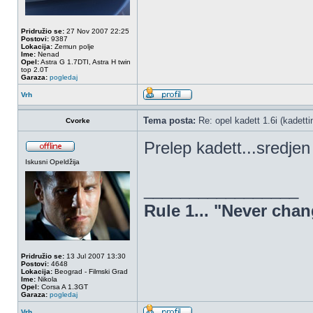
Pridružio se:
27 Nov 2007 22:25
Postovi:
9387
Lokacija:
Zemun polje
Ime:
Nenad
Opel:
Astra G 1.7DTI, Astra H twin
top 2.0T
Garaza:
pogledaj
Vrh
Tema posta:
Re: opel kadett 1.6i (kadetti
Cvorke
Prelep kadett...sredje
Iskusni Opeldžija
_________________
Rule 1... "Never chan
Pridružio se:
13 Jul 2007 13:30
Postovi:
4648
Lokacija:
Beograd - Filmski Grad
Ime:
Nikola
Opel:
Corsa A 1.3GT
Garaza:
pogledaj
Vrh