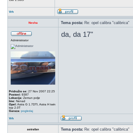
Vrh
Tema posta:
Re: opel calibra "calibrica"
Nesha
da, da 17"
Administrator
Pridružio se:
27 Nov 2007 22:25
Postovi:
9387
Lokacija:
Zemun polje
Ime:
Nenad
Opel:
Astra G 1.7DTI, Astra H twin
top 2.0T
Garaza:
pogledaj
Vrh
Tema posta:
Re: opel calibra "calibrica"
astrafan