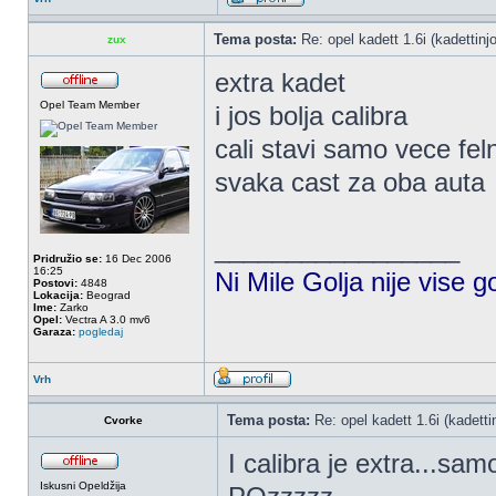
Tema posta:
Re: opel kadett 1.6i (kadettinjo)
zux
extra kadet
Opel Team Member
i jos bolja calibra
cali stavi samo vece feln
svaka cast za oba auta
_________________
Pridružio se:
16 Dec 2006
16:25
Ni Mile Golja nije vise g
Postovi:
4848
Lokacija:
Beograd
Ime:
Zarko
Opel:
Vectra A 3.0 mv6
Garaza:
pogledaj
Vrh
Tema posta:
Re: opel kadett 1.6i (kadettin
Cvorke
I calibra je extra...sa
Iskusni Opeldžija