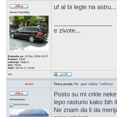
uf al bi legle na astru.
Iskusni Opeldžija
_________________
e zivote...
Pridružio se:
10 Dec 2006 02:07
Postovi:
2802
Lokacija:
Valjevo
Ime:
Vlada
Opel:
Vectra C 1.9cdti
Vrh
Tema posta:
Re: opel calibra "calibrica"
Nesha
Posto su mi crkle neke 
Administrator
lepo rasturio kako bih 
Ne znam da li da menja