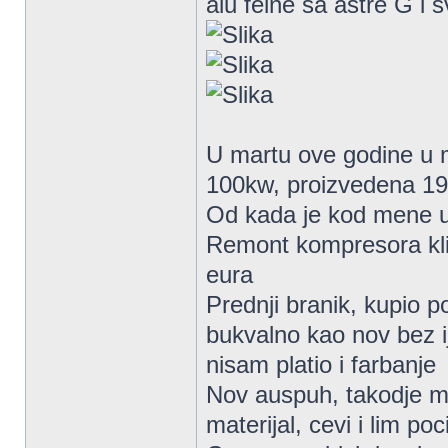
alu felne sa astre G i 
U martu ove godine u mo
100kw, proizvedena 1
Od kada je kod mene u
Remont kompresora kl
eura
Prednji branik, kupio p
bukvalno kao nov bez i
nisam platio i farbanje
Nov auspuh, takodje mo
materijal, cevi i lim po