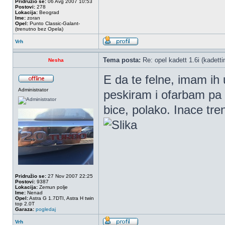
Pridružio se:
06 Avg 2007 10:53
Postovi:
278
Lokacija:
Beograd
Ime:
zoran
Opel:
Punto Classic-Galant-
(trenutno bez Opela)
Vrh
Tema posta:
Re: opel kadett 1.6i (kadettin
Nesha
E da te felne, imam ih 
Administrator
peskiram i ofarbam pa c
bice, polako. Inace tre
Pridružio se:
27 Nov 2007 22:25
Postovi:
9387
Lokacija:
Zemun polje
Ime:
Nenad
Opel:
Astra G 1.7DTI, Astra H twin
top 2.0T
Garaza:
pogledaj
Vrh