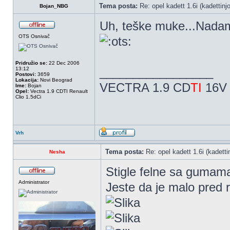
Tema posta:
Re: opel kadett 1.6i (kadettinjo)
Bojan_NBG
Uh, teške muke...Nadam
OTS Osnivač
Pridružio se:
22 Dec 2006
_________________
13:12
Postovi:
3659
Lokacija:
Novi Beograd
VECTRA 1.9 CD
TI
16V 
Ime:
Bojan
Opel:
Vectra 1.9 CDTI Renault
Clio 1.5dCi
Vrh
Tema posta:
Re: opel kadett 1.6i (kadettin
Nesha
Stigle felne sa gumam
Administrator
Jeste da je malo pred r