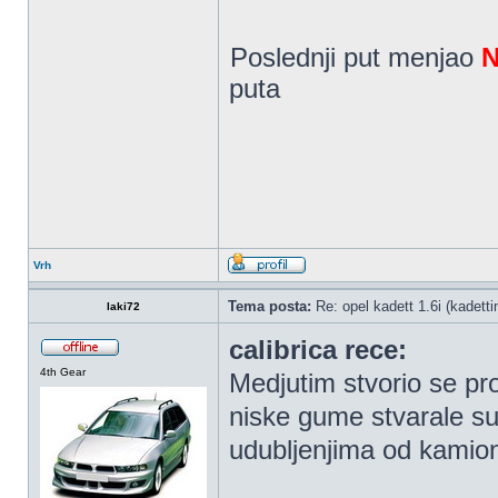
Poslednji put menjao
N
puta
Vrh
Tema posta:
Re: opel kadett 1.6i (kadetti
laki72
calibrica rece:
4th Gear
Medjutim stvorio se pr
niske gume stvarale s
udubljenjima od kamion