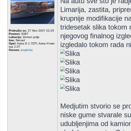
Na autu sve sto je radj
Limarija, zastita, pripr
krupnije modifikacije n
tridesetak slika tokom 
Pridružio se:
27 Nov 2007 22:25
njegovog finalnog izgle
Postovi:
9387
Lokacija:
Zemun polje
Ime:
Nenad
izgledalo tokom rada ni
Opel:
Astra G 1.7DTI, Astra H twin
top 2.0T
Garaza:
pogledaj
Medjutim stvorio se pr
niske gume stvarale s
udubljenjima od kamion