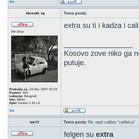
Vrh
Tema posta:
_Marko88_bg
extra su ti i kadza i ca
5th Gear
_________________
Kosovo zove niko ga 
putuje.
Pridružio se:
24 Dec 2007 02:53
Postovi:
502
Lokacija:
Beograd
Ime:
Marko
Opel:
Kadett 1.3s LS
Vrh
Tema posta:
Re: opel calibra "calibrica"
laki72
felgen su
extra