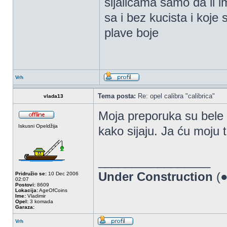
sijalicama samo da li 
sa i bez kucista i koje
plave boje
Vrh
Tema posta:
Re: opel calibra "calibrica"
vlada13
Moja preporuka su bele
Iskusni Opeldžija
kako sijaju. Ja ću moju
_________________
Under Construction
(●
Pridružio se:
10 Dec 2006
02:07
Postovi:
8609
Lokacija:
AgeOfCoins
Ime:
Vladimir
Opel:
3 komada
Garaza:
Vrh