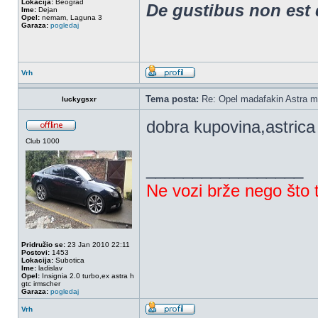
Lokacija:
Beograd
De gustibus non est
Ime:
Dejan
Opel:
nemam, Laguna 3
Garaza:
pogledaj
Vrh
Tema posta:
Re: Opel madafakin Astra m
luckygsxr
dobra kupovina,astrica
Club 1000
_________________
Ne vozi brže nego što t
Pridružio se:
23 Jan 2010 22:11
Postovi:
1453
Lokacija:
Subotica
Ime:
ladislav
Opel:
Insignia 2.0 turbo,ex astra h
gtc irmscher
Garaza:
pogledaj
Vrh