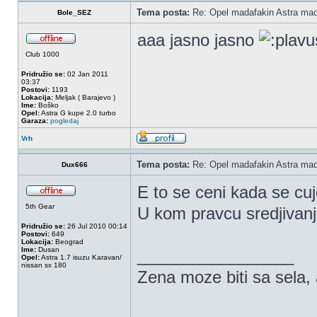
Tema posta:
Re: Opel madafakin Astra mad
Bole_SEZ
aaa jasno jasno
Club 1000
Pridružio se:
02 Jan 2011
03:37
Postovi:
1193
Lokacija:
Meljak ( Barajevo )
Ime:
Boško
Opel:
Astra G kupe 2.0 turbo
Garaza:
pogledaj
Vrh
Tema posta:
Re: Opel madafakin Astra mad
Dux666
E to se ceni kada se cuj
5th Gear
U kom pravcu sredjivan
Pridružio se:
26 Jul 2010 00:14
Postovi:
649
Lokacija:
Beograd
Ime:
Dusan
_________________
Opel:
Astra 1.7 isuzu Karavan/
nissan sx 180
Zena moze biti sa sela, a