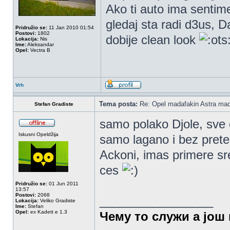
Ako ti auto ima sentime
gledaj sta radi d3us, D
Pridružio se:
11 Jan 2010 01:54
Postovi:
1802
dobije clean look
Lokacija:
Nis
Ime:
Aleksandar
Opel:
Vectra B
Vrh
Tema posta:
Re: Opel madafakin Astra mad
Stefan Gradiste
samo polako Djole, sve 
Iskusni Opeldžija
samo lagano i bez preter
Ackoni, imas primere sre
ces
Pridružio se:
01 Jun 2011
13:57
Postovi:
2068
_________________
Lokacija:
Veliko Gradiste
Ime:
Stefan
Opel:
ex Kadett e 1.3
Чему то служи а још 