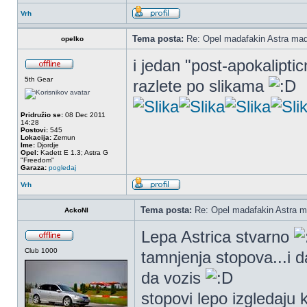
Vrh
Tema posta:
Re: Opel madafakin Astra mad
opelko
i jedan "post-apokaliptic
5th Gear
razlete po slikama
Pridružio se:
08 Dec 2011
14:28
Postovi:
545
Lokacija:
Zemun
Ime:
Djordje
Opel:
Kadett E 1.3; Astra G
"Freedom"
Garaza:
pogledaj
Vrh
Tema posta:
Re: Opel madafakin Astra m
AckoNI
Lepa Astrica stvarno
Club 1000
tamnjenja stopova...i d
da vozis
stopovi lepo izgledaju k