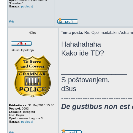
"Freedom"
Garaza:
pogledaj
Vrh
Tema posta:
Re: Opel madafakin Astra m
d3us
Hahahahaha
Iskusni Opeldžija
Kako ide TD?
_________________
S poštovanjem,
d3us
------------------------------
De gustibus non est
Pridružio se:
31 Maj 2010 15:30
Postovi:
5603
Lokacija:
Beograd
Ime:
Dejan
Opel:
nemam, Laguna 3
Garaza:
pogledaj
Vrh