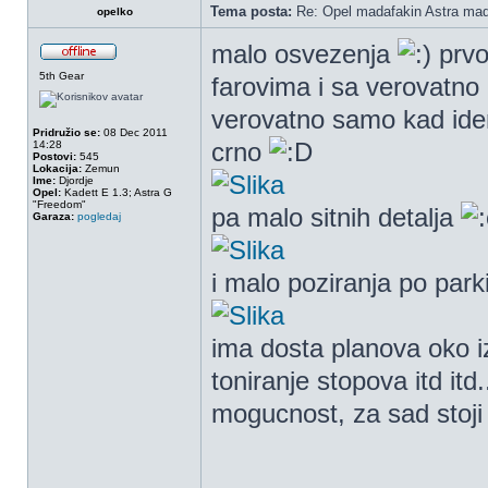
Tema posta:
Re: Opel madafakin Astra mad
opelko
malo osvezenja
prvo
5th Gear
farovima i sa verovatno 
verovatno samo kad ide
Pridružio se:
08 Dec 2011
crno
14:28
Postovi:
545
Lokacija:
Zemun
Ime:
Djordje
Opel:
Kadett E 1.3; Astra G
"Freedom"
pa malo sitnih detalja
Garaza:
pogledaj
i malo poziranja po par
ima dosta planova oko iz
toniranje stopova itd itd
mogucnost, za sad stoji