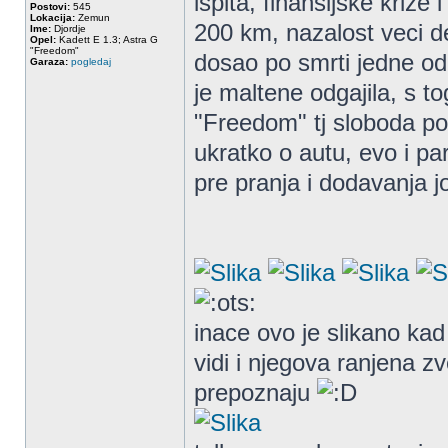
ispita, finansijske kriz
Postovi:
545
Lokacija:
Zemun
200 km, nazalost veci d
Ime:
Djordje
Opel:
Kadett E 1.3; Astra G
"Freedom"
dosao po smrti jedne od
Garaza:
pogledaj
je maltene odgajila, s t
"Freedom" tj sloboda po
ukratko o autu, evo i pa
pre pranja i dodavanja j
inace ovo je slikano kad
vidi i njegova ranjena z
prepoznaju