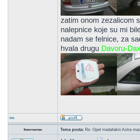
zatim onom zezalicom s
nalepnice koje su mi bile
nadam se felnice, za sad
hvala drugu
Davoru-Da
Vrh
Tema posta:
Re: Opel madafakin Astra mad
Константин