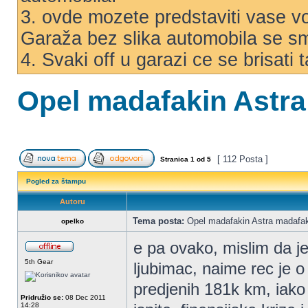
3. ovde mozete predstaviti vase voz
Garaža bez slika automobila se s
4. Svaki off u garazi ce se brisati
Opel madafakin Astr
[ 112 Posta ]
Stranica
1
od
5
Pogled za štampu
Autoru
Tema posta:
Opel madafakin Astra madafa
opelko
e pa ovako, mislim da j
5th Gear
ljubimac, naime rec je o
predjenih 181k km, iak
Pridružio se:
08 Dec 2011
14:28