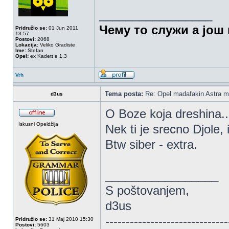
_________________
Чему то служи а још 
Pridružio se:
01 Jun 2011
13:57
Postovi:
2068
Lokacija:
Veliko Gradiste
Ime:
Stefan
Opel:
ex Kadett e 1.3
Vrh
Tema posta:
Re: Opel madafakin Astra m
d3us
O Boze koja dreshina.
Iskusni Opeldžija
Nek ti je srecno Djole, 
Btw siber - extra.
_________________
S poštovanjem,
d3us
------------------------------
Pridružio se:
31 Maj 2010 15:30
Postovi:
5603