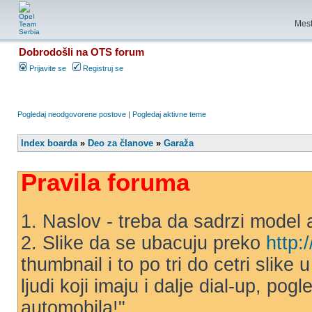
Mest
Dobrodošli na OTS forum
Prijavite se
Registruj se
Pogledaj neodgovorene postove
|
Pogledaj aktivne teme
Index boarda
»
Deo za članove
»
Garaža
Pravila foruma
1. Naslov - treba da sadrzi model 
2. Slike da se ubacuju preko
http:
thumbnail i to po tri do cetri slike
ljudi koji imaju i dalje dial-up, po
automobila!"