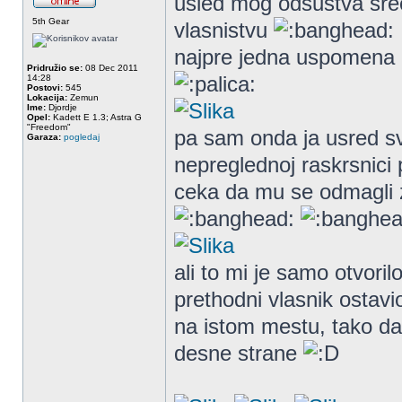
usled mog odsustva srec
5th Gear
vlasnistvu
najpre jedna uspomena 
Pridružio se:
08 Dec 2011
14:28
Postovi:
545
Lokacija:
Zemun
Ime:
Djordje
Opel:
Kadett E 1.3; Astra G
"Freedom"
pa sam onda ja usred svo
Garaza:
pogledaj
nepreglednoj raskrsnic
ceka da mu se odmagli za
ali to mi je samo otvori
prethodni vlasnik ostavio
na istom mestu, tako da
desne strane