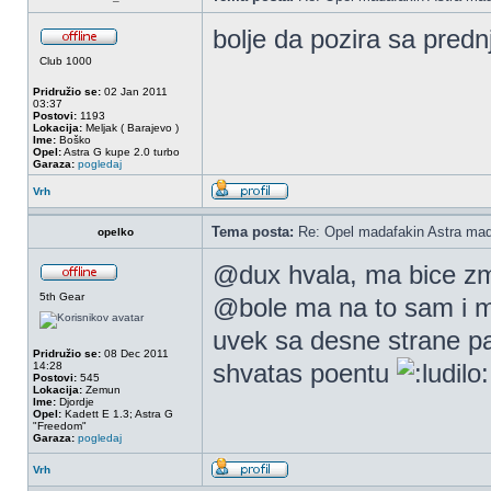
bolje da pozira sa predn
Club 1000
Pridružio se:
02 Jan 2011
03:37
Postovi:
1193
Lokacija:
Meljak ( Barajevo )
Ime:
Boško
Opel:
Astra G kupe 2.0 turbo
Garaza:
pogledaj
Vrh
Tema posta:
Re: Opel madafakin Astra mad
opelko
@dux hvala, ma bice zm
5th Gear
@bole ma na to sam i mi
uvek sa desne strane p
Pridružio se:
08 Dec 2011
shvatas poentu
14:28
Postovi:
545
Lokacija:
Zemun
Ime:
Djordje
Opel:
Kadett E 1.3; Astra G
"Freedom"
Garaza:
pogledaj
Vrh