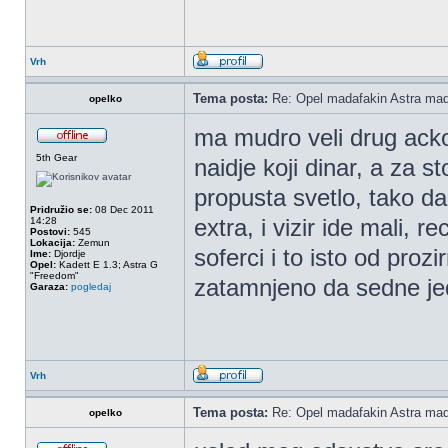
Vrh
Tema posta:
Re: Opel madafakin Astra mad
opelko
ma mudro veli drug ackon
5th Gear
naidje koji dinar, a za 
propusta svetlo, tako da
Pridružio se:
08 Dec 2011
extra, i vizir ide mali, 
14:28
Postovi:
545
Lokacija:
Zemun
soferci i to isto od prozi
Ime:
Djordje
Opel:
Kadett E 1.3; Astra G
"Freedom"
zatamnjeno da sedne j
Garaza:
pogledaj
Vrh
Tema posta:
Re: Opel madafakin Astra mad
opelko