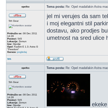
Tema posta:
Re: Opel madafakin Astra mad
opelko
jel mi verujes da sam te
5th Gear
i moj elegantni stil par
dostavu, ako prodjes b
Pridružio se:
08 Dec 2011
umetnost na sred ulice
14:28
Postovi:
545
Lokacija:
Zemun
Ime:
Djordje
Opel:
Kadett E 1.3; Astra G
"Freedom"
Garaza:
pogledaj
Vrh
Tema posta:
Re: Opel madafakin Astra mad
opelko
5th Gear
Pridružio se:
08 Dec 2011
14:28
Postovi:
545
ekek
Lokacija:
Zemun
Ime:
Djordje
Opel:
Kadett E 1.3; Astra G