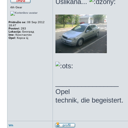
Uslikana...
4th Gear
Pridružio se:
08 Sep 2012
18:47
Postovi:
283
Lokacija:
Београд
Ime:
Константин
Opel:
Корса Ц
_________________
Opel
technik, die begeistert.
Vrh