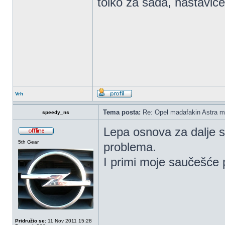
tolko za sada, nastavic
Vrh
Tema posta:
Re: Opel madafakin Astra m
speedy_ns
Lepa osnova za dalje s
5th Gear
problema.
I primi moje saučešće
Pridružio se:
11 Nov 2011 15:28