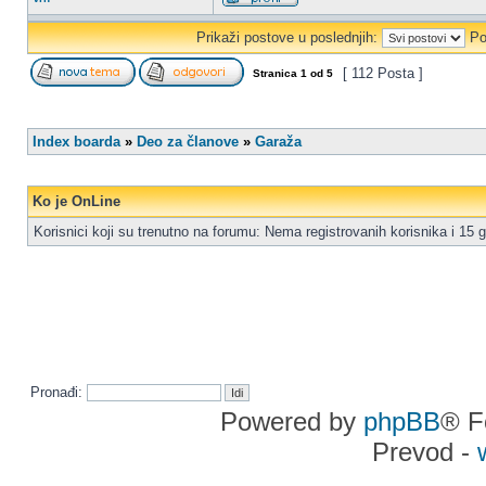
Prikaži postove u poslednjih:
Po
[ 112 Posta ]
Stranica
1
od
5
Index boarda
»
Deo za članove
»
Garaža
Ko je OnLine
Korisnici koji su trenutno na forumu: Nema registrovanih korisnika i 15 g
Pronađi:
Powered by
phpBB
® F
Prevod -