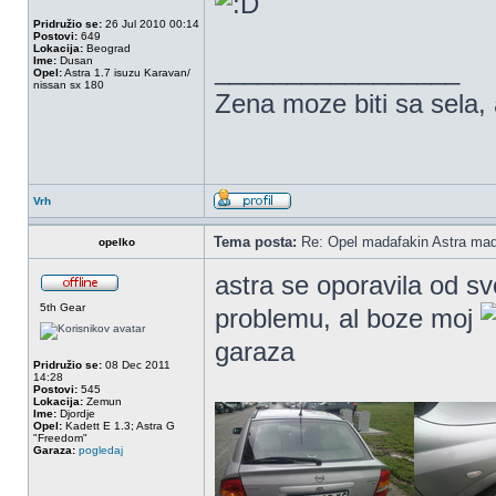
Pridružio se:
26 Jul 2010 00:14
Postovi:
649
Lokacija:
Beograd
Ime:
Dusan
_________________
Opel:
Astra 1.7 isuzu Karavan/
nissan sx 180
Zena moze biti sa sela, a
Vrh
Tema posta:
Re: Opel madafakin Astra mad
opelko
astra se oporavila od s
5th Gear
problemu, al boze moj
garaza
Pridružio se:
08 Dec 2011
14:28
Postovi:
545
Lokacija:
Zemun
Ime:
Djordje
Opel:
Kadett E 1.3; Astra G
"Freedom"
Garaza:
pogledaj