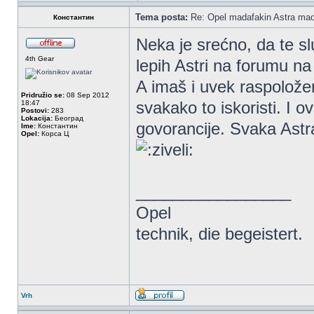
Tema posta:
Re: Opel madafakin Astra mad
Константин
Neka je srećno, da te sl
4th Gear
lepih Astri na forumu na
A imaš i uvek raspoložen
Pridružio se:
08 Sep 2012
svakako to iskoristi. I o
18:47
Postovi:
283
Lokacija:
Београд
govorancije. Svaka Astra
Ime:
Константин
Opel:
Корса Ц
_________________
Opel
technik, die begeistert.
Vrh