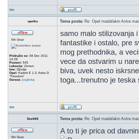
Vrh
Tema posta:
Re: Opel madafakin Astra mad
opelko
samo malo stilizovanja i
5th Gear
fantastike i ostalo, pr
mog prethodnika, a veci
Pridružio se:
08 Dec 2011
vece da ostvarim u nare
14:28
Postovi:
545
Lokacija:
Zemun
biva, uvek nesto iskrsn
Ime:
Djordje
Opel:
Kadett E 1.3; Astra G
"Freedom"
toga...trenutno je teska 
Garaza:
pogledaj
Vrh
Tema posta:
Re: Opel madafakin Astra mad
Dux666
A to ti je prica od davn
5th Gear