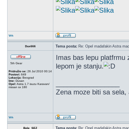
Vrh
Tema posta:
Re: Opel madafakin Astra mad
Dux666
Imas bas lepu platfrmu z
5th Gear
lepom je stanju.
Pridružio se:
26 Jul 2010 00:14
Postovi:
649
Lokacija:
Beograd
Ime:
Dusan
_________________
Opel:
Astra 1.7 isuzu Karavan/
nissan sx 180
Zena moze biti sa sela, a
Vrh
Tema posta:
Re: Opel madafakin Astra mad
Bole_SEZ