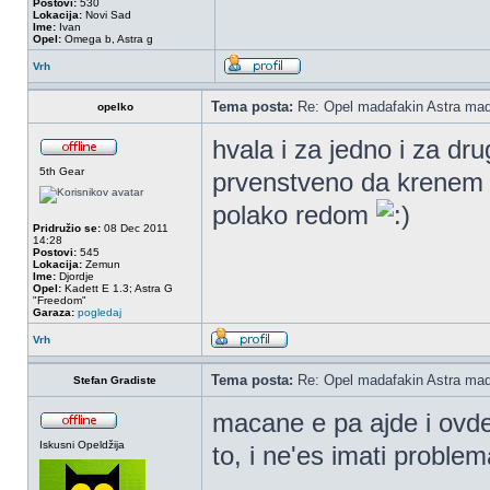
Postovi:
530
Lokacija:
Novi Sad
Ime:
Ivan
Opel:
Omega b, Astra g
Vrh
Tema posta:
Re: Opel madafakin Astra mad
opelko
hvala i za jedno i za dru
5th Gear
prvenstveno da krenem d
polako redom
Pridružio se:
08 Dec 2011
14:28
Postovi:
545
Lokacija:
Zemun
Ime:
Djordje
Opel:
Kadett E 1.3; Astra G
"Freedom"
Garaza:
pogledaj
Vrh
Tema posta:
Re: Opel madafakin Astra mad
Stefan Gradiste
macane e pa ajde i ovde
Iskusni Opeldžija
to, i ne'es imati proble