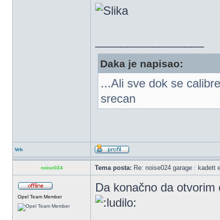
_________________
Daka je napisao:
...Ali sve dok se calib
srecan
Vrh
Tema posta:
Re: noise024 garage : kadett 
noise024
Da konačno da otvorim d
Opel Team Member