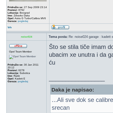
Pridružio se:
27 Sep 2009 23:14
Postovi:
8792
Lokacija:
Beograd
Ime:
Zdravko Daka
Opel:
Astra G Turbo/Calibra MV6
Garaza:
pogledaj
Vrh
Tema posta:
Re: noise024 garage : kadett 
noise024
Što se stila tiče imam do
Opel Team Member
ubacim xe unutra i da g
ću
Pridružio se:
30 Jan 2011
20:12
Postovi:
6278
Lokacija:
Subotica
Ime:
Rade
_________________
Opel:
Kadett E
Garaza:
pogledaj
Daka je napisao:
...Ali sve dok se calib
srecan