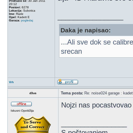
Pridružio se:
30 Jan 2011
20:12
Postovi:
6278
Lokacija:
Subotica
Ime:
Rade
_________________
Opel:
Kadett E
Garaza:
pogledaj
Daka je napisao:
...Ali sve dok se calib
srecan
Vrh
Tema posta:
Re: noise024 garage : kadet
d3us
Nojzi nas pocastvovao
Iskusni Opeldžija
_________________
S poštovanjem,