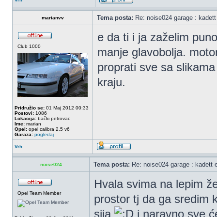
Tema posta:
Re: noise024 garage : kadett
marianvv
e da ti i ja zaželim pun
Club 1000
manje glavobolja. motor
proprati sve sa slikam
kraju.
Pridružio se:
01 Maj 2012 00:33
Postovi:
1086
Lokacija:
bački petrovac
Ime:
marian
Opel:
opel calibra 2,5 v6
Garaza:
pogledaj
Vrh
Tema posta:
Re: noise024 garage : kadett 
noise024
Hvala svima na lepim že
Opel Team Member
prostor tj da ga sredim
sija
i naravno sve će