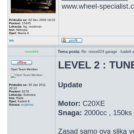
www.wheel-specialist.
Pridružio se:
03 Dec 2008 18:03
Postovi:
15445
Lokacija:
bg, vozdovac
Ime:
Nebojsa
Opel:
Manta A
Vrh
Tema posta:
Re: noise024 garage : kadett 
noise024
LEVEL 2 : TUN
Opel Team Member
Update
Pridružio se:
30 Jan 2011
20:12
Postovi:
6278
Lokacija:
Subotica
Ime:
Rade
Motor:
C20XE
Opel:
Kadett E
Garaza:
pogledaj
Snaga:
2000cc , 150ks
Zasad samo ova slika v