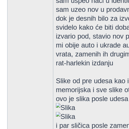
sam uspeo naći u identič
sam uzeo nov u prodavni
dok je desnih bilo za iz
svidelo kako će biti dob
izvario pod, stavio nov 
mi obije auto i ukrade au
vrata, zamenih ih drugim
rat-harlekin izdanju
Slike od pre udesa kao i
memorijska i sve slike o
ovo je slika posle udesa 
i par sličica posle zame