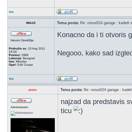
Vrh
Tema posta:
Re: noise024 garage : kadett 
Miki22
Konacno da i ti otvoris
Iskusni Opeldžija
Pridružio se:
10 Avg 2011
Negooo, kako sad izgle
15:04
Postovi:
2980
Lokacija:
Beograd
Ime:
Miroslav
Opel:
E46 Coupe
Vrh
Tema posta:
Re: noise024 garage : kadet
pistre
najzad da predstavis 
Administrator
ticu
_________________