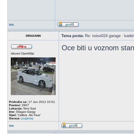
Vrh
Tema posta:
Re: noise024 garage : kadet
DRAGANN
Oce biti u voznom sta
Iskusni Opeldžija
Pridružio se:
17 Jun 2012 10:51
Postovi:
2607
Lokacija:
Novi Sad
Ime:
Dragan-Gargy
Opel:
Calibra ,No Fear'
Garaza:
pogledaj
Vrh