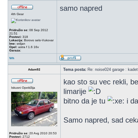
samo napred
4th Gear
Pridružio se:
08 Sep 2012
21:51
Postovi:
318
Lokacija:
Borovo selo-Vukovar
Ime:
srdjan
Opel:
astra f 1.6 16v
Garaza:
Vrh
Tema posta:
Re: noise024 garage : kadet
Adam92
kao sto su vec rekli, be
Iskusni Opeldžija
limarije
bitno da je tu
i da
Samo napred, sad cek
Pridružio se:
20 Avg 2010 20:53
Postovi:
2712