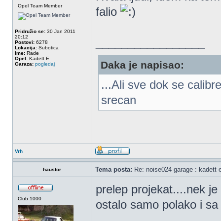
Opel Team Member
falio
Pridružio se:
30 Jan 2011
20:12
_________________
Postovi:
6278
Lokacija:
Subotica
Ime:
Rade
Opel:
Kadett E
Daka je napisao:
Garaza:
pogledaj
...Ali sve dok se calib
srecan
Vrh
Tema posta:
Re: noise024 garage : kadett 
haustor
prelep projekat....nek j
Club 1000
ostalo samo polako i sa 