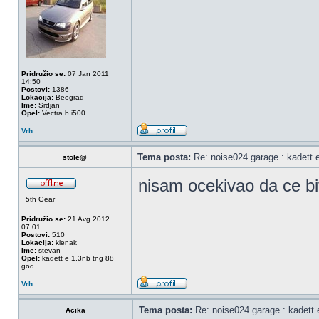
Pridružio se:
07 Jan 2011
14:50
Postovi:
1386
Lokacija:
Beograd
Ime:
Srdjan
Opel:
Vectra b i500
Vrh
Tema posta:
Re: noise024 garage : kadett 
stole@
nisam ocekivao da ce bit
5th Gear
Pridružio se:
21 Avg 2012
07:01
Postovi:
510
Lokacija:
klenak
Ime:
stevan
Opel:
kadett e 1.3nb tng 88
god
Vrh
Tema posta:
Re: noise024 garage : kadett 
Acika