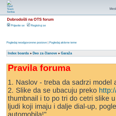
Mest
Dobrodošli na OTS forum
Prijavite se
Registruj se
Pogledaj neodgovorene postove
|
Pogledaj aktivne teme
Index boarda
»
Deo za članove
»
Garaža
Pravila foruma
1. Naslov - treba da sadrzi model 
2. Slike da se ubacuju preko
http:
thumbnail i to po tri do cetri slike
ljudi koji imaju i dalje dial-up, po
automobila!"