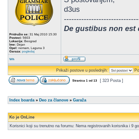
d3us
------------------------------
De gustibus non est
Pridružio se:
31 Maj 2010 15:30
Postovi:
5603
Lokacija:
Beograd
Ime:
Dejan
Opel:
nemam, Laguna 3
Garaza:
pogledaj
Vrh
Prikaži postove u poslednjih:
Po
[ 323 Posta ]
Stranica
1
od
13
Index boarda
»
Deo za članove
»
Garaža
Ko je OnLine
Korisnici koji su trenutno na forumu: Nema registrovanih korisnika i 9 go