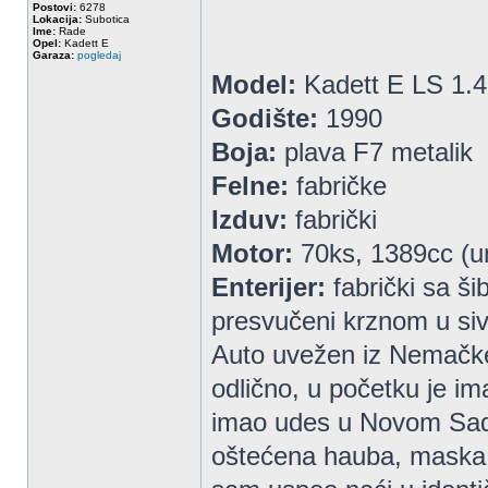
Postovi:
6278
Lokacija:
Subotica
Ime:
Rade
Opel:
Kadett E
Garaza:
pogledaj
Model:
Kadett E LS 1.4
Godište:
1990
Boja:
plava F7 metalik
Felne:
fabričke
Izduv:
fabrički
Motor:
70ks, 1389cc (u
Enterijer:
fabrički sa ši
presvučeni krznom u siv
Auto uvežen iz Nemačke 
odlično, u početku je i
imao udes u Novom Sad
oštećena hauba, maska, b