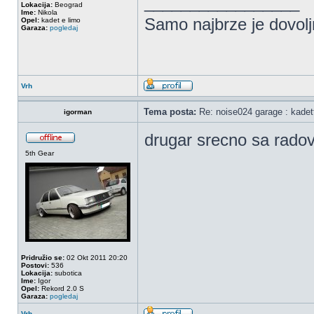
_________________
Lokacija:
Beograd
Ime:
Nikola
Samo najbrze je dovolj
Opel:
kadet e limo
Garaza:
pogledaj
Vrh
Tema posta:
Re: noise024 garage : kadet
igorman
drugar srecno sa rado
5th Gear
Pridružio se:
02 Okt 2011 20:20
Postovi:
536
Lokacija:
subotica
Ime:
Igor
Opel:
Rekord 2.0 S
Garaza:
pogledaj
Vrh