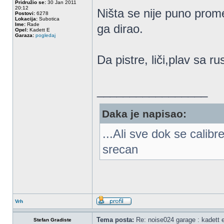
Pridružio se:
30 Jan 2011
20:12
Ništa se nije puno prome
Postovi:
6278
Lokacija:
Subotica
Ime:
Rade
ga dirao.
Opel:
Kadett E
Garaza:
pogledaj
Da pistre, liči,plav sa r
_________________
Daka je napisao:
...Ali sve dok se calib
srecan
Vrh
Tema posta:
Re: noise024 garage : kadett 
Stefan Gradiste