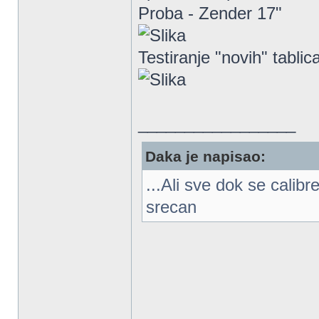
Proba - Zender 17"
Testiranje "novih" tablic
_________________
Daka je napisao:
...Ali sve dok se calib
srecan