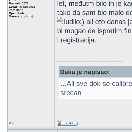
20:12
let, međutm bilo ih je k
Postovi:
6278
Lokacija:
Subotica
Ime:
Rade
tako da sam bio malo do
Opel:
Kadett E
Garaza:
pogledaj
) ali eto danas 
bi mogao da ispratim fi
i registracija.
_________________
Daka je napisao:
...Ali sve dok se calib
srecan
Vrh