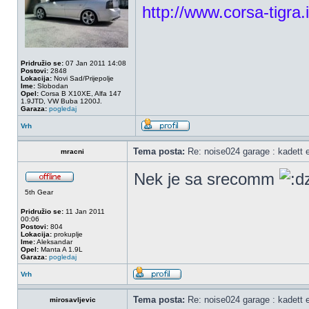
http://www.corsa-tigra.i
Pridružio se:
07 Jan 2011 14:08
Postovi:
2848
Lokacija:
Novi Sad/Prijepolje
Ime:
Slobodan
Opel:
Corsa B X10XE, Alfa 147
1.9JTD, VW Buba 1200J.
Garaza:
pogledaj
Vrh
Tema posta:
Re: noise024 garage : kadett 
mracni
Nek je sa srecomm
5th Gear
Pridružio se:
11 Jan 2011
00:06
Postovi:
804
Lokacija:
prokuplje
Ime:
Aleksandar
Opel:
Manta A 1.9L
Garaza:
pogledaj
Vrh
Tema posta:
Re: noise024 garage : kadett 
mirosavljevic