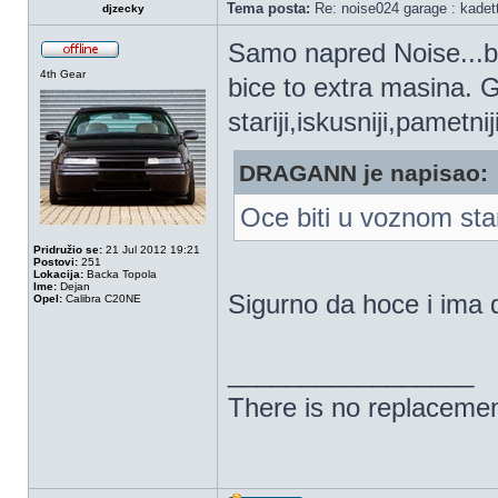
Tema posta:
Re: noise024 garage : kadet
djzecky
Samo napred Noise...bi
4th Gear
bice to extra masina. G
stariji,iskusniji,pametni
DRAGANN je napisao:
Oce biti u voznom sta
Pridružio se:
21 Jul 2012 19:21
Postovi:
251
Lokacija:
Backa Topola
Ime:
Dejan
Sigurno da hoce i ima 
Opel:
Calibra C20NE
_________________
There is no replacemen