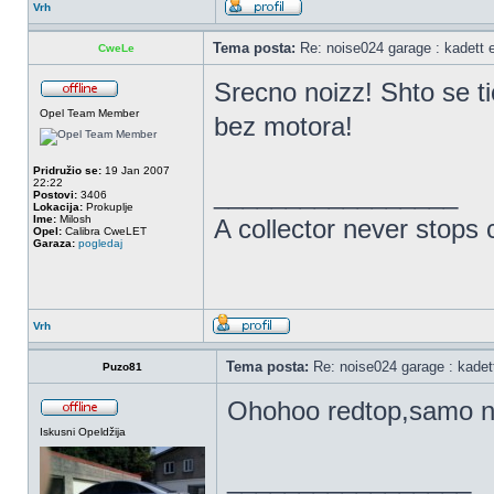
Vrh
Tema posta:
Re: noise024 garage : kadett 
CweLe
Srecno noizz! Shto se ti
Opel Team Member
bez motora!
Pridružio se:
19 Jan 2007
22:22
_________________
Postovi:
3406
Lokacija:
Prokuplje
Ime:
Milosh
A collector never stops c
Opel:
Calibra CweLET
Garaza:
pogledaj
Vrh
Tema posta:
Re: noise024 garage : kadet
Puzo81
Ohohoo redtop,samo na
Iskusni Opeldžija
_________________