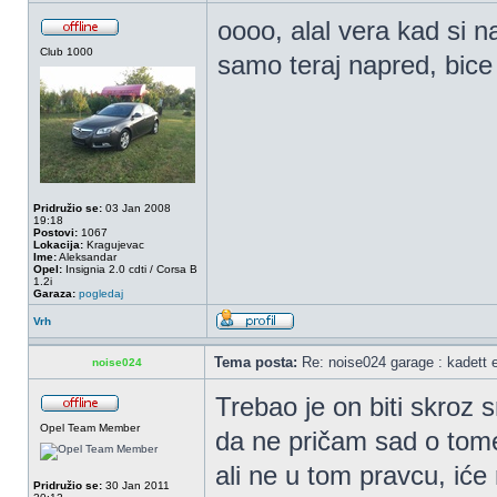
oooo, alal vera kad si 
Club 1000
samo teraj napred, bice
Pridružio se:
03 Jan 2008
19:18
Postovi:
1067
Lokacija:
Kragujevac
Ime:
Aleksandar
Opel:
Insignia 2.0 cdti / Corsa B
1.2i
Garaza:
pogledaj
Vrh
Tema posta:
Re: noise024 garage : kadett 
noise024
Trebao je on biti skroz 
Opel Team Member
da ne pričam sad o tome,
ali ne u tom pravcu, iće
Pridružio se:
30 Jan 2011