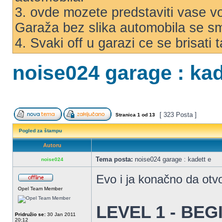
3. ovde mozete predstaviti vase voz
Garaža bez slika automobila se s
4. Svaki off u garazi ce se brisati
noise024 garage : kad
[ 323 Posta ]
Stranica
1
od
13
Pogled za štampu
Autoru
Tema posta:
noise024 garage : kadett e
noise024
Evo i ja konačno da ot
Opel Team Member
LEVEL 1 - BE
Pridružio se:
30 Jan 2011
20:12