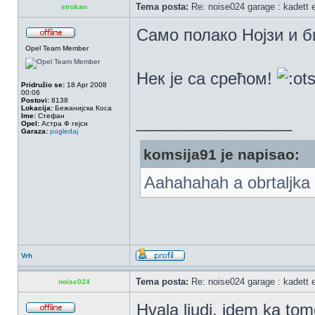
Tema posta:
Re: noise024 garage : kadett 
strokan
Само полако Нојзи и б
Opel Team Member
Нек је са срећом!
Pridružio se:
18 Apr 2008
00:06
Postovi:
8138
Lokacija:
Бежанијска Коса
Ime:
Стефан
_________________
Opel:
Астра Ф гејси
Garaza:
pogledaj
komsija91 je napisao:
Aahahahah a obrtaljka 
Vrh
Tema posta:
Re: noise024 garage : kadett 
noise024
Hvala ljudi, idem ka t