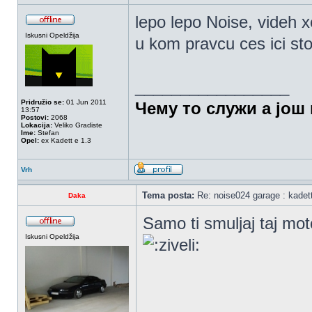
lepo lepo Noise, videh 
Iskusni Opeldžija
u kom pravcu ces ici sto
_________________
Pridružio se:
01 Jun 2011
Чему то служи а још 
13:57
Postovi:
2068
Lokacija:
Veliko Gradiste
Ime:
Stefan
Opel:
ex Kadett e 1.3
Vrh
Tema posta:
Re: noise024 garage : kadet
Daka
Samo ti smuljaj taj mot
Iskusni Opeldžija