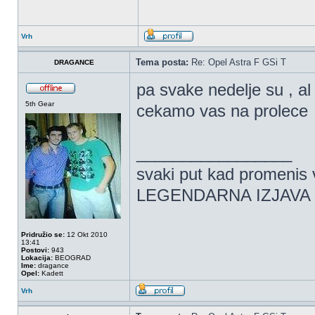
Vrh
Tema posta:
Re: Opel Astra F GSi T
DRAGANCE
pa svake nedelje su , a
5th Gear
cekamo vas na prolece
_________________
svaki put kad promenis vi
LEGENDARNA IZJAVA 
Pridružio se:
12 Okt 2010
13:41
Postovi:
943
Lokacija:
BEOGRAD
Ime:
dragance
Opel:
Kadett
Vrh