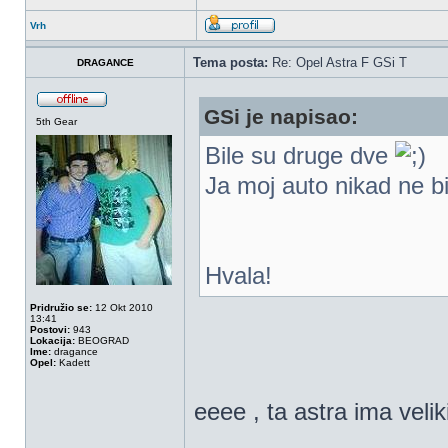
Vrh
Tema posta:
Re: Opel Astra F GSi T
DRAGANCE
GSi je napisao:
5th Gear
Bile su druge dve
Ja moj auto nikad ne b
Hvala!
Pridružio se:
12 Okt 2010
13:41
Postovi:
943
Lokacija:
BEOGRAD
Ime:
dragance
Opel:
Kadett
eeee , ta astra ima veliki