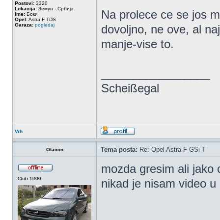
Postovi:
3320
Lokacija:
Земун - Србија
Na prolece ce se jos m
Ime:
Боки
Opel:
Astra F TDS
Garaza:
pogledaj
dovoljno, ne ove, al na
manje-vise to.
_________________
Scheißegal
Vrh
Tema posta:
Re: Opel Astra F GSi T
Otacon
mozda gresim ali jako 
Club 1000
nikad je nisam video u