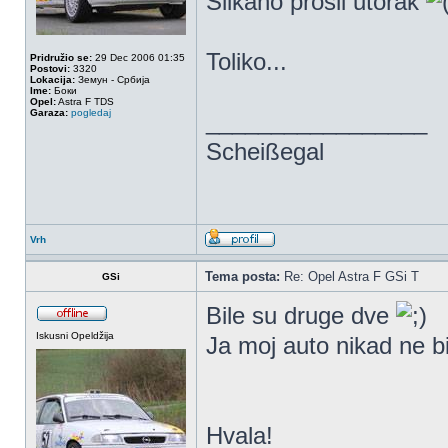
Slikano prosli utorak
Toliko...
Pridružio se:
29 Dec 2006 01:35
Postovi:
3320
Lokacija:
Земун - Србија
Ime:
Боки
Opel:
Astra F TDS
Garaza:
pogledaj
_________________
Scheißegal
Vrh
Tema posta:
Re: Opel Astra F GSi T
GSi
Bile su druge dve
Iskusni Opeldžija
Ja moj auto nikad ne b
Hvala!