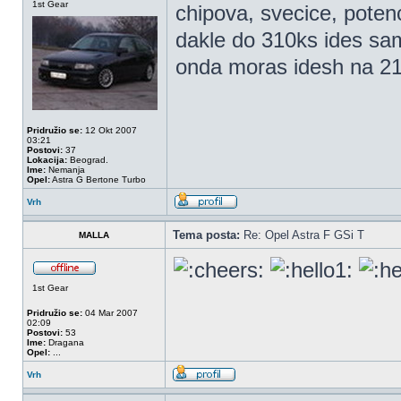
1st Gear
chipova, svecice, potenc
dakle do 310ks ides samo 
onda moras idesh na 210
Pridružio se:
12 Okt 2007
03:21
Postovi:
37
Lokacija:
Beograd.
Ime:
Nemanja
Opel:
Astra G Bertone Turbo
Vrh
Tema posta:
Re: Opel Astra F GSi T
MALLA
1st Gear
Pridružio se:
04 Mar 2007
02:09
Postovi:
53
Ime:
Dragana
Opel:
...
Vrh