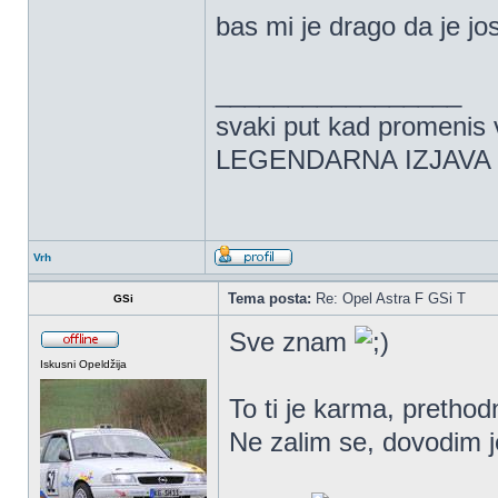
bas mi je drago da je jo
_________________
svaki put kad promenis vi
LEGENDARNA IZJAVA 
Vrh
Tema posta:
Re: Opel Astra F GSi T
GSi
Sve znam
Iskusni Opeldžija
To ti je karma, prethod
Ne zalim se, dovodim j