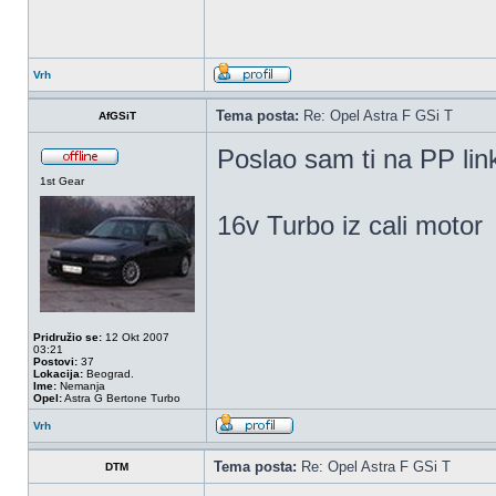
Vrh
Tema posta:
Re: Opel Astra F GSi T
AfGSiT
Poslao sam ti na PP link
1st Gear
16v Turbo iz cali motor
Pridružio se:
12 Okt 2007
03:21
Postovi:
37
Lokacija:
Beograd.
Ime:
Nemanja
Opel:
Astra G Bertone Turbo
Vrh
Tema posta:
Re: Opel Astra F GSi T
DTM