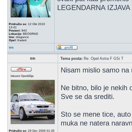
LEGENDARNA IZJAVA 
Pridružio se:
12 Okt 2010
13:41
Postovi:
943
Lokacija:
BEOGRAD
Ime:
dragance
Opel:
Kadett
Vrh
Tema posta:
Re: Opel Astra F GSi T
GSi
Nisam mislio samo na 
Iskusni Opeldžija
Ne bitno, bilo je nekih
Sve se da srediti.
Sto se mene tice, auto
muka ne natera narav
Pridružio se:
29 Dec 2006 01:35