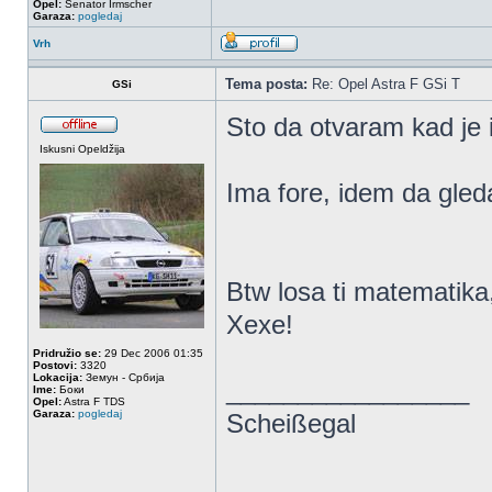
Opel:
Senator Irmscher
Garaza:
pogledaj
Vrh
Tema posta:
Re: Opel Astra F GSi T
GSi
Sto da otvaram kad je 
Iskusni Opeldžija
Ima fore, idem da gle
Btw losa ti matematika
Xexe!
Pridružio se:
29 Dec 2006 01:35
Postovi:
3320
Lokacija:
Земун - Србија
_________________
Ime:
Боки
Opel:
Astra F TDS
Garaza:
pogledaj
Scheißegal