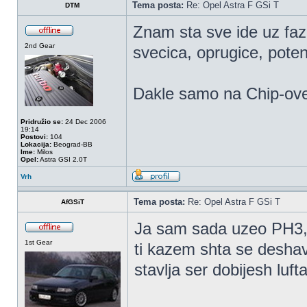
Tema posta:
Re: Opel Astra F GSi T
DTM
Znam sta sve ide uz fa
2nd Gear
svecica, oprugice, poten
Dakle samo na Chip-ove
Pridružio se:
24 Dec 2006
19:14
Postovi:
104
Lokacija:
Beograd-BB
Ime:
Milos
Opel:
Astra GSI 2.0T
Vrh
Tema posta:
Re: Opel Astra F GSi T
AfGSiT
Ja sam sada uzeo PH3, 
1st Gear
ti kazem shta se desh
stavlja ser dobijesh lufta