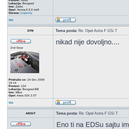
Postovi:
4848
Lokacija:
Beograd
Ime:
Zarko
Opel:
Vectra A 3.0 mv6
Garaza:
pogledaj
Vrh
Tema posta:
Re: Opel Astra F GSi T
DTM
nikad nije dovoljno....
2nd Gear
Pridružio se:
24 Dec 2006
19:14
Postovi:
104
Lokacija:
Beograd-BB
Ime:
Milos
Opel:
Astra GSI 2.0T
Vrh
Tema posta:
Re: Opel Astra F GSi T
AfGSiT
Eno ti na EDSu sajtu im