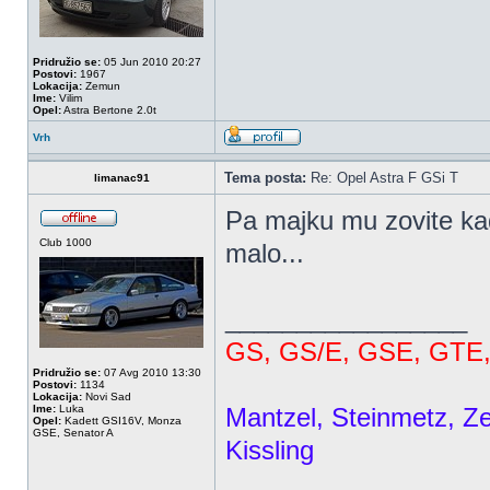
Pridružio se:
05 Jun 2010 20:27
Postovi:
1967
Lokacija:
Zemun
Ime:
Vilim
Opel:
Astra Bertone 2.0t
Vrh
Tema posta:
Re: Opel Astra F GSi T
limanac91
Pa majku mu zovite kad
Club 1000
malo...
_________________
GS, GS/E, GSE, GTE,
Pridružio se:
07 Avg 2010 13:30
Postovi:
1134
Lokacija:
Novi Sad
Ime:
Luka
Mantzel, Steinmetz, Ze
Opel:
Kadett GSI16V, Monza
GSE, Senator A
Kissling