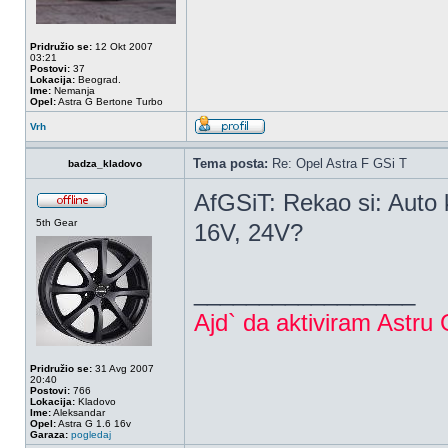
Pridružio se:
12 Okt 2007
03:21
Postovi:
37
Lokacija:
Beograd.
Ime:
Nemanja
Opel:
Astra G Bertone Turbo
Vrh
Tema posta:
Re: Opel Astra F GSi T
badza_kladovo
AfGSiT: Rekao si: Auto
5th Gear
16V, 24V?
_________________
Ajd` da aktiviram Astru
Pridružio se:
31 Avg 2007
20:40
Postovi:
766
Lokacija:
Kladovo
Ime:
Aleksandar
Opel:
Astra G 1.6 16v
Garaza:
pogledaj