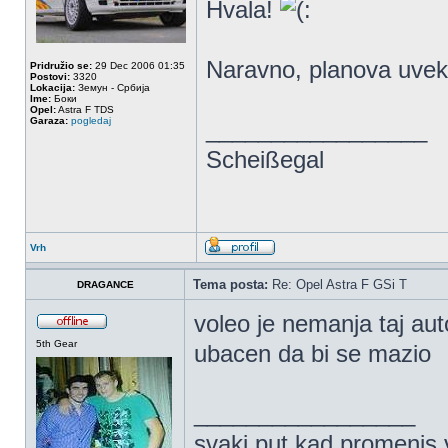
Hvala!
Naravno, planova uvek 
Pridružio se:
29 Dec 2006 01:35
Postovi:
3320
Lokacija:
Земун - Србија
Ime:
Боки
Opel:
Astra F TDS
Garaza:
pogledaj
_________________
Scheißegal
Vrh
Tema posta:
Re: Opel Astra F GSi T
DRAGANCE
voleo je nemanja taj auto
5th Gear
ubacen da bi se mazio
_________________
svaki put kad promenis vi