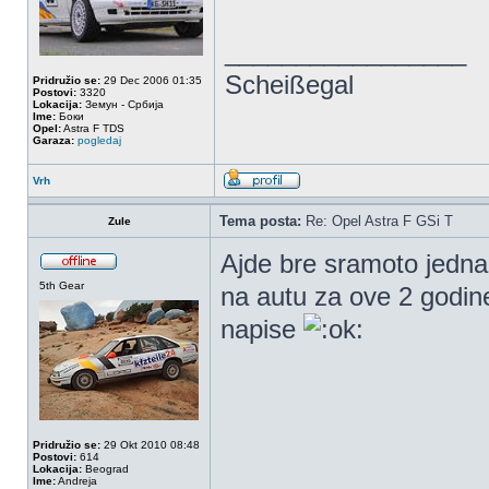
_________________
Scheißegal
Pridružio se:
29 Dec 2006 01:35
Postovi:
3320
Lokacija:
Земун - Србија
Ime:
Боки
Opel:
Astra F TDS
Garaza:
pogledaj
Vrh
Tema posta:
Re: Opel Astra F GSi T
Zule
Ajde bre sramoto jedna 
5th Gear
na autu za ove 2 godine
napise
Pridružio se:
29 Okt 2010 08:48
Postovi:
614
Lokacija:
Beograd
Ime:
Andreja