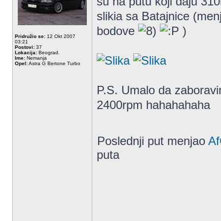
su na putu koji daju 3
slikia sa Batajnice (me
bodove
)
Pridružio se:
12 Okt 2007
03:21
Postovi:
37
Lokacija:
Beograd.
Ime:
Nemanja
Opel:
Astra G Bertone Turbo
P.S. Umalo da zaboravim 
2400rpm hahahahaha
Poslednji put menjao
Af
puta