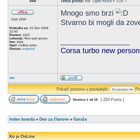
Tema posta:
Re: Opel Astra F GSi T
bata
Mnogo smo brzi
Club 1000
Stvarno bi mogli da zov
Pridružio se:
31 Dec 2008
22:45
Postovi:
1115
Lokacija:
Novi sad--pezos
_________________
Ime:
bata
Opel:
Calibra turbo
Corsa turbo new persona
Garaza:
pogledaj
Vrh
Prikaži postove u poslednjih:
Po
[ 250 Posta ]
Stranica
1
od
10
Index boarda
»
Deo za članove
»
Garaža
Ko je OnLine