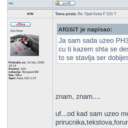
Vrh
Tema posta:
Re: Opel Astra F GSi T
DTM
AfGSiT je napisao:
2nd Gear
Ja sam sada uzeo PH3,
cu ti kazem shta se d
to se stavlja ser dobijes
Pridružio se:
24 Dec 2006
19:14
Postovi:
104
Lokacija:
Beograd-BB
Ime:
Milos
Opel:
Astra GSI 2.0T
znam, znam....
uf...od kad sam uzeo mo
prirucnika,tekstova,forum