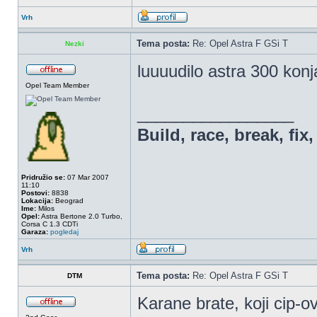
Vrh
Tema posta:
Re: Opel Astra F GSi T
Nezki
luuuudilo astra 300 kon
Opel Team Member
_________________
Build, race, break, fix,
Pridružio se:
07 Mar 2007
11:10
Postovi:
8838
Lokacija:
Beograd
Ime:
Milos
Opel:
Astra Bertone 2.0 Turbo,
Corsa C 1.3 CDTi
Garaza:
pogledaj
Vrh
Tema posta:
Re: Opel Astra F GSi T
DTM
Karane brate, koji cip-