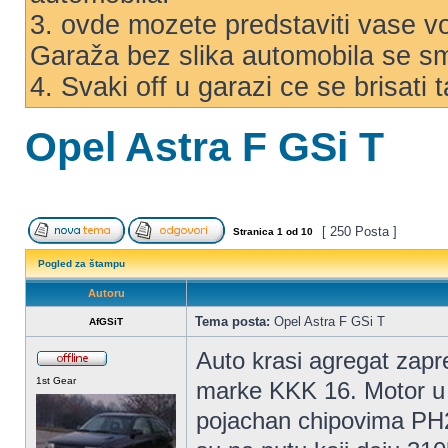
3. ovde mozete predstaviti vase voz
Garaža bez slika automobila se s
4. Svaki off u garazi ce se brisati
Opel Astra F GSi T
[ 250 Posta ]
Stranica
1
od
10
Pogled za štampu
Autoru
Tema posta:
Opel Astra F GSi T
AfGSiT
Auto krasi agregat zap
1st Gear
marke KKK 16. Motor u 
pojachan chipovima PH2