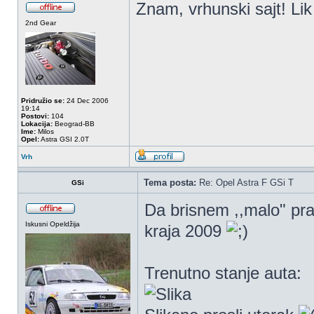
Znam, vrhunski sajt! Lik 
2nd Gear
Pridružio se:
24 Dec 2006
19:14
Postovi:
104
Lokacija:
Beograd-BB
Ime:
Milos
Opel:
Astra GSI 2.0T
Vrh
Tema posta:
Re: Opel Astra F GSi T
GSi
Da brisnem ,,malo" pr
Iskusni Opeldžija
kraja 2009
Trenutno stanje auta: