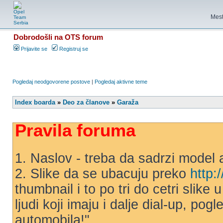
Mest
Dobrodošli na OTS forum
Prijavite se
Registruj se
Pogledaj neodgovorene postove
|
Pogledaj aktivne teme
Index boarda
»
Deo za članove
»
Garaža
Pravila foruma
1. Naslov - treba da sadrzi model 
2. Slike da se ubacuju preko
http:
thumbnail i to po tri do cetri slike
ljudi koji imaju i dalje dial-up, po
automobila!"