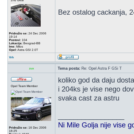
2nd Gear
Bez ostalog cackanja, 2
Pridružio se:
24 Dec 2006
19:14
Postovi:
104
Lokacija:
Beograd-BB
Ime:
Milos
Opel:
Astra GSI 2.0T
Vrh
Tema posta:
Re: Opel Astra F GSi T
zux
koliko god da daju dost
Opel Team Member
i 204ks je vise nego dov
svaka cast za astru
_________________
Ni Mile Golja nije vise g
Pridružio se:
16 Dec 2006
16:25